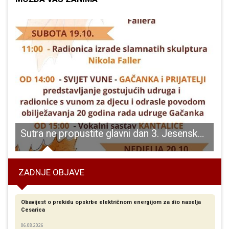
adovi na energetskoj obnovi Doma zdravlja Gospić
Sutra ne propustite glavni dan 3. Jesenskog festivala u Otočcu
T
ZADNJE OBJAVE
Obavijest o prekidu opskrbe električnom energijom za dio naselja
Cesarica
06.08.2026