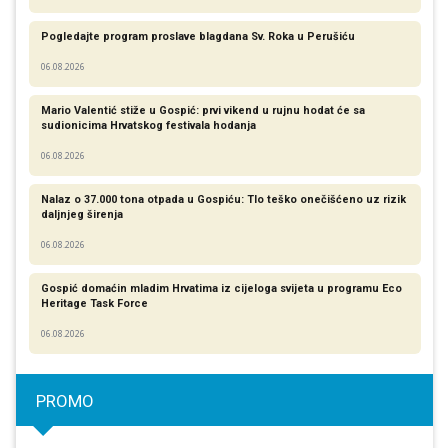
Pogledajte program proslave blagdana Sv. Roka u Perušiću
06.08.2026
Mario Valentić stiže u Gospić: prvi vikend u rujnu hodat će sa
sudionicima Hrvatskog festivala hodanja
06.08.2026
Nalaz o 37.000 tona otpada u Gospiću: Tlo teško onečišćeno uz rizik
daljnjeg širenja
06.08.2026
Gospić domaćin mladim Hrvatima iz cijeloga svijeta u programu Eco
Heritage Task Force
06.08.2026
PROMO