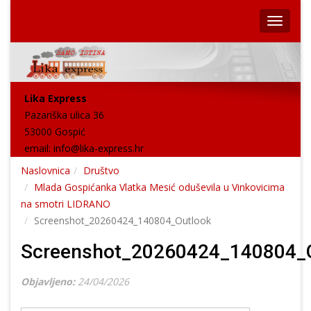
Lika Express
Pazariška ulica 36
53000 Gospić
email:
info@lika-express.hr
Naslovnica
Društvo
Mlada Gospićanka Vlatka Mesić oduševila u Vinkovicima
na smotri LIDRANO
Screenshot_20260424_140804_Outlook
Screenshot_20260424_140804_
Objavljeno:
24/04/2026