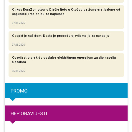
Cirkus KoraZon otvorio Dječje ljeto u Otočcu uz žonglere, balone od
sapunice i radionicu za najmlađe
07.08.2026
Gospić je naš dom: Dosta je procedura, vrijeme je za sanaciju
07.08.2026
Obavijest o prekidu opskrbe električnom energijom za dio naselja
Cesarica
06.08.2026
PROMO
HEP OBAVIJESTI