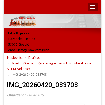
Lika Express
Pazariška ulica 36
53000 Gospić
email:
info@lika-express.hr
Naslovnica
Društvo
Mladi u Gospiću učili o magnetizmu kroz interaktivne
STEM radionice
IMG_20260420_083708
IMG_20260420_083708
Objavljeno:
21/04/2026