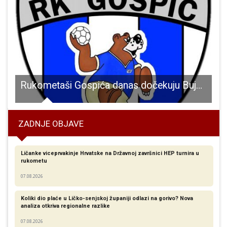
 godina od napada na Gospić i Bilaj
Rukometaši Gospića danas dočekuju Buje 53
ZADNJE OBJAVE
Ličanke viceprvakinje Hrvatske na Državnoj završnici HEP turnira u
rukometu
07.08.2026
Koliki dio plaće u Ličko-senjskoj županiji odlazi na gorivo? Nova
analiza otkriva regionalne razlike​
07.08.2026