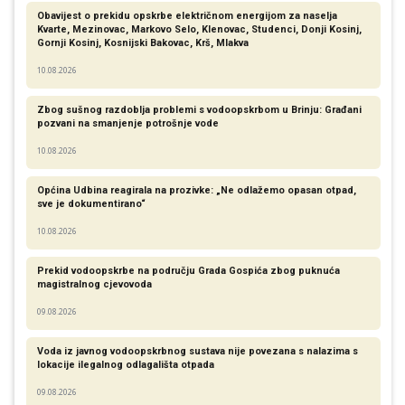
Obavijest o prekidu opskrbe električnom energijom za naselja
Kvarte, Mezinovac, Markovo Selo, Klenovac, Studenci, Donji Kosinj,
Gornji Kosinj, Kosnijski Bakovac, Krš, Mlakva
10.08.2026
Zbog sušnog razdoblja problemi s vodoopskrbom u Brinju: Građani
pozvani na smanjenje potrošnje vode
10.08.2026
Općina Udbina reagirala na prozivke: „Ne odlažemo opasan otpad,
sve je dokumentirano“
10.08.2026
Prekid vodoopskrbe na području Grada Gospića zbog puknuća
magistralnog cjevovoda
09.08.2026
Voda iz javnog vodoopskrbnog sustava nije povezana s nalazima s
lokacije ilegalnog odlagališta otpada
09.08.2026