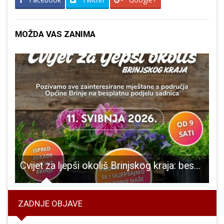
MOŽDA VAS ZANIMA
klaster koji snažno radi na promociji ličkog proizvoda i turizma povezao se s klasterom UNASANA
Cvijet za ljepši okoliš Brinjskog kraja: besplatna podjela sadnica za mještane
ZADNJE OBJAVE