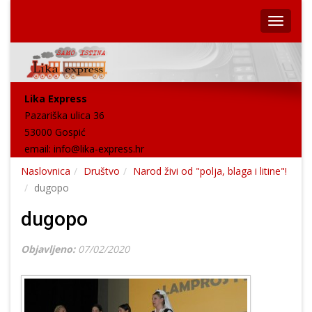
Lika Express
Pazariška ulica 36
53000 Gospić
email:
info@lika-express.hr
Naslovnica
Društvo
Narod živi od "polja, blaga i litine"!
dugopo
dugopo
Objavljeno:
07/02/2020