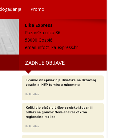
 događanja
Promo
Lika Express
Pazariška ulica 36
53000 Gospić
email:
info@lika-express.hr
ZADNJE OBJAVE
Ličanke viceprvakinje Hrvatske na Državnoj
završnici HEP turnira u rukometu
07.08.2026
Koliki dio plaće u Ličko-senjskoj županiji
odlazi na gorivo? Nova analiza otkriva
regionalne razlike​
07.08.2026