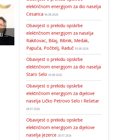
električnom energijom za dio naselja
Cesarica
06.08.2026
Obavijest o prekidu opskrbe
električnom energijom za naselja
U petak i subotu u kinu Korzo “Ego protiv ega”!
Šest hrvača Gospića iz Slatine se vraća s pet medalja!!!
Korak bliže prema prvoj hrvatskoj etičnoj banci
Rakitovac, Bilaj, Ribnik, Medak,
Papuča, Počitelj, Raduč
03.08.2026
Obavijest o prekidu opskrbe
električnom energijom za dio naselja
Staro Selo
03.08.2026
Obavijest o prekidu opskrbe
električnom energijom za dijelove
naselja Ličko Petrovo Selo i Rešetar
28.07.2026
Obavijest o prekidu opskrbe
električnom energijom za dijelove
naselja Jezerce
28.07.2026