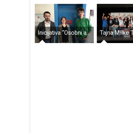
Kohabitacija na gospićki način:u Nadzorni odbor Usluge nećemo pravnika nego učiteljicu!!!
Inicijativa “Osobni asistenti zajedno” uoči Praznika rada: Naše zanimanje nije prepoznato, a rad podcijenjen i potplaćen!