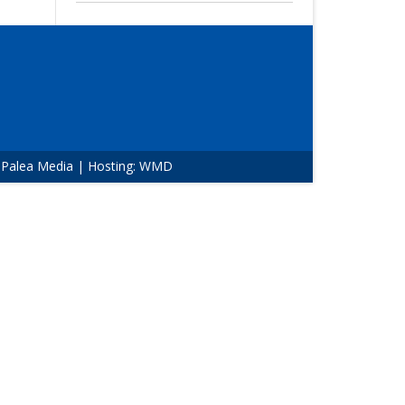
:
Palea Media
| Hosting:
WMD