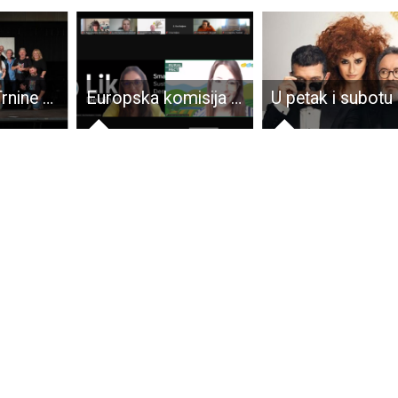
Tajna MIlke Trnine na Plitvičkim jezerima i u Zaboku
Europska komisija odabrala Lika Destination kao inspirativan primjer održivog razvoja destinacije