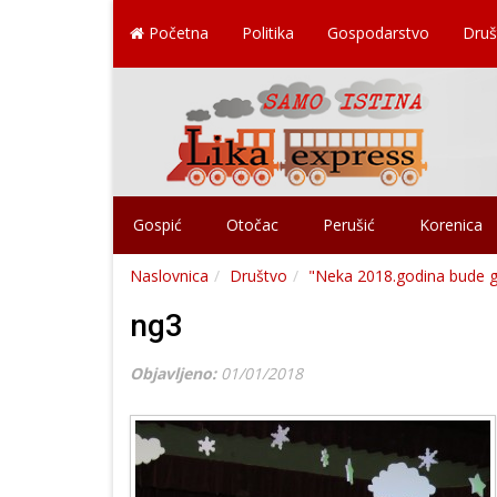
Početna
Politika
Gospodarstvo
Druš
Gospić
Otočac
Perušić
Korenica
Naslovnica
Društvo
"Neka 2018.godina bude go
ng3
Objavljeno:
01/01/2018