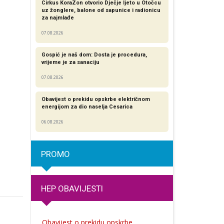
Cirkus KoraZon otvorio Dječje ljeto u Otočcu
uz žonglere, balone od sapunice i radionicu
za najmlađe
07.08.2026
Gospić je naš dom: Dosta je procedura,
vrijeme je za sanaciju
07.08.2026
Obavijest o prekidu opskrbe električnom
energijom za dio naselja Cesarica
06.08.2026
PROMO
HEP OBAVIJESTI
Obavijest o prekidu opskrbe