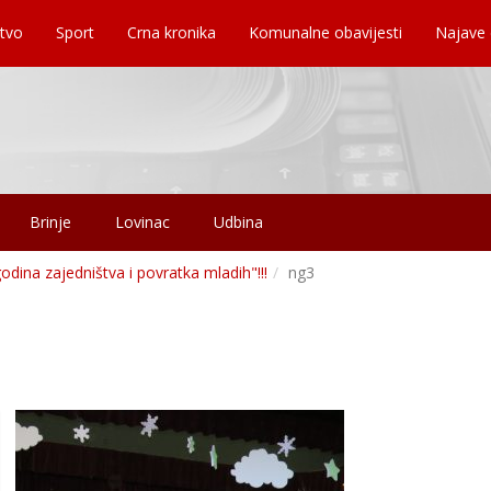
tvo
Sport
Crna kronika
Komunalne obavijesti
Najave
Brinje
Lovinac
Udbina
dina zajedništva i povratka mladih"!!!
ng3