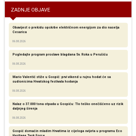
ZADNJE OBJAVE
Obavijest o prekidu opskrbe električnom energijom za dio naselja
Cesarica
06.08.2026
Pogledajte program proslave blagdana Sv. Roka u Perušiću
06.08.2026
Mario Valentić stiže u Gospić: prvi vikend u rujnu hodat će sa
sudionicima Hrvatskog festivala hodanja
06.08.2026
Nalaz o 37.000 tona otpada u Gospiću: Tlo teško onečišćeno uz rizik
daljnjeg širenja
06.08.2026
Gospić domaćin mladim Hrvatima iz cijeloga svijeta u programu Eco
Heritage Task Force