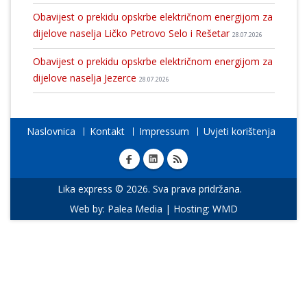
Obavijest o prekidu opskrbe električnom energijom za
dijelove naselja Ličko Petrovo Selo i Rešetar
28.07.2026
Obavijest o prekidu opskrbe električnom energijom za
dijelove naselja Jezerce
28.07.2026
Naslovnica
Kontakt
Impressum
Uvjeti korištenja
Lika express © 2026. Sva prava pridržana.
Web by:
Palea Media
| Hosting:
WMD