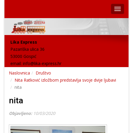
Lika Express
Pazariška ulica 36
53000 Gospić
email:
info@lika-express.hr
Naslovnica
Društvo
Nita Ratković izložbom predstavlja svoje dvije ljubavi
nita
nita
Objavljeno:
10/03/2020