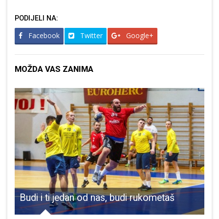
PODIJELI NA:
Facebook
Twitter
Google+
MOŽDA VAS ZANIMA
javanja Hrvatske vojske
Budi i ti jedan od nas, budi rukometaš