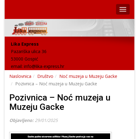
Lika Express
Pazariška ulica 36
53000 Gospić
email:
info@lika-express.hr
Naslovnica
Društvo
Noć muzeja u Muzeju Gacke
Pozivnica – Noć muzeja u Muzeju Gacke
Pozivnica – Noć muzeja u
Muzeju Gacke
Objavljeno:
29/01/2025