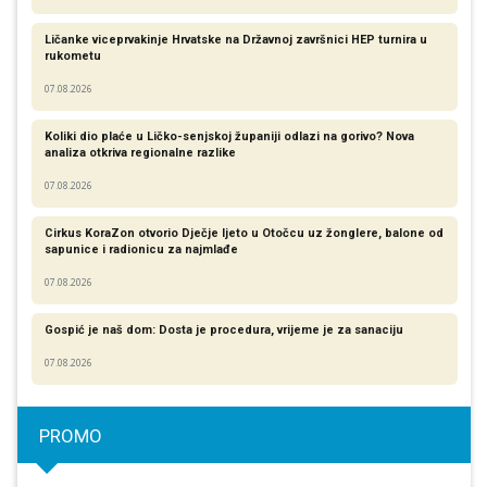
Ličanke viceprvakinje Hrvatske na Državnoj završnici HEP turnira u
rukometu
07.08.2026
Koliki dio plaće u Ličko-senjskoj županiji odlazi na gorivo? Nova
analiza otkriva regionalne razlike​
07.08.2026
Cirkus KoraZon otvorio Dječje ljeto u Otočcu uz žonglere, balone od
sapunice i radionicu za najmlađe
07.08.2026
Gospić je naš dom: Dosta je procedura, vrijeme je za sanaciju
07.08.2026
PROMO