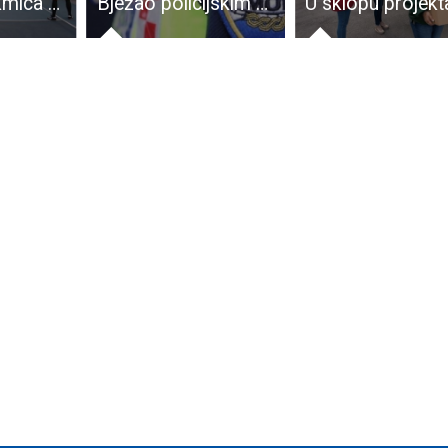
Rezultati utakmica malonogometnog turnira u Ličkom Osiku igranih 1.kolovoza
Bježao policijskim službenicima na neregistriranom motociklu bez položenog vozačkog ispita