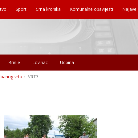
tvo
Sport
Crna kronika
Komunalne obavijesti
Najave
Brinje
Lovinac
Udbina
rbanog vrta
VRT3