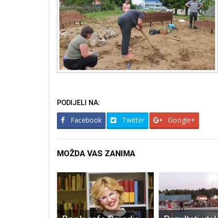
PODIJELI NA:
Facebook
Twitter
Google+
MOŽDA VAS ZANIMA