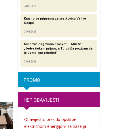
04.08.2026
Krasno se priprema za svetkovinu Velike
Gospe
04.08.2026
Milinović odgovorio Troskotu i Miletiću:
„Jedva čekam prijavu, a Turudića pozivam da
je uzme kao prioritet”
04.08.2026
PROMO
HEP OBAVIJESTI
Obavijest o prekidu opskrbe
električnom energijom za naselja