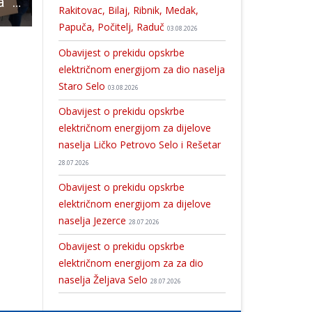
U sklopu projekta “Za bolji život u Ličko-senjskoj županiji” dodijeljeni paketi kućanskih i osnovnih higijenskih potrepština krajnjim korisnicima
U Otočcu će se održati trodnevna arheološka radionica “Život u prapovijesti”
Košarkaši ekipe Dinamo Zagreb 2 ipak prejaki za mlade Gospićane
Rakitovac, Bilaj, Ribnik, Medak,
Papuča, Počitelj, Raduč
03.08.2026
Obavijest o prekidu opskrbe
električnom energijom za dio naselja
Staro Selo
03.08.2026
Obavijest o prekidu opskrbe
električnom energijom za dijelove
naselja Ličko Petrovo Selo i Rešetar
28.07.2026
Obavijest o prekidu opskrbe
električnom energijom za dijelove
naselja Jezerce
28.07.2026
Obavijest o prekidu opskrbe
električnom energijom za za dio
naselja Željava Selo
28.07.2026