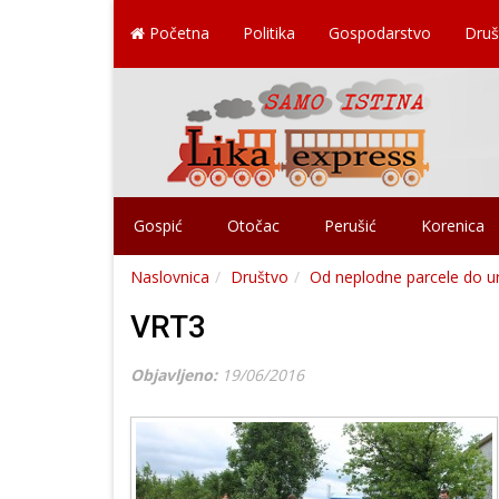
Početna
Politika
Gospodarstvo
Druš
Gospić
Otočac
Perušić
Korenica
Naslovnica
Društvo
Od neplodne parcele do u
VRT3
Objavljeno:
19/06/2016