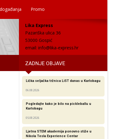
 događanja
Promo
Lika Express
Pazariška ulica 36
53000 Gospić
email:
info@lika-express.hr
ZADNJE OBJAVE
Lička seljačka tržnica LiST danas u Karlobagu
06.08.2026
Pogledajte kako je bilo na pickleballu u
Karlobagu
05.08.2026
Ljetna STEM akademija ponovno stiže u
Nikola Tesla Experience Centar