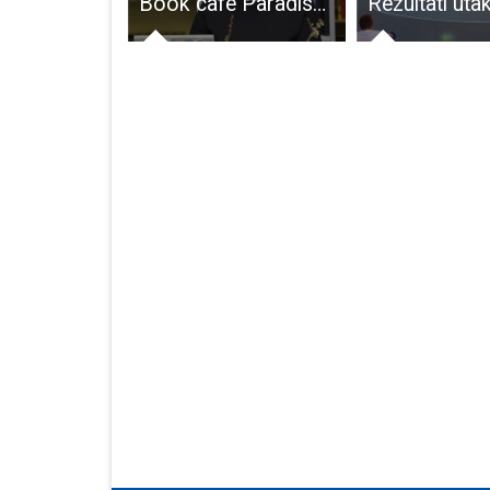
Odgovornost prema okolišu na djelu: Učenici OŠ dr. Jure Turića Gospić osvojili vrijednu dm-ovu nagradu
Book cafe Paradiso ponovno priprema važan društveni događaj