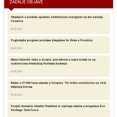
ZADNJE OBJAVE
Obavijest o prekidu opskrbe električnom energijom za dio naselja
Cesarica
06.08.2026
Pogledajte program proslave blagdana Sv. Roka u Perušiću
06.08.2026
Mario Valentić stiže u Gospić: prvi vikend u rujnu hodat će sa
sudionicima Hrvatskog festivala hodanja
06.08.2026
Nalaz o 37.000 tona otpada u Gospiću: Tlo teško onečišćeno uz rizik
daljnjeg širenja
06.08.2026
Gospić domaćin mladim Hrvatima iz cijeloga svijeta u programu Eco
Heritage Task Force