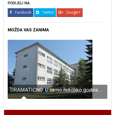
PODIJELI NA:
Facebook
Twitter
Google+
MOŽDA VAS ZANIMA
DRAMATIČNO: U samo nekoliko godina u dvije gospićke srednje škole 160 učenika manje!!!
avljenu u Muzeju Like povodom Uskrsa