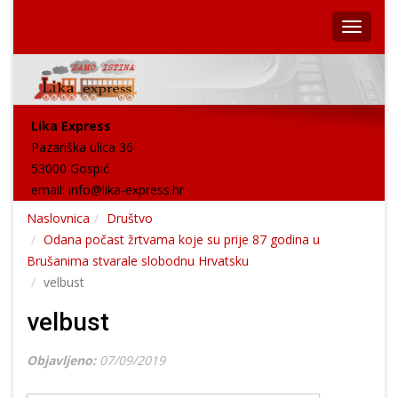
Lika Express
Pazariška ulica 36
53000 Gospić
email:
info@lika-express.hr
Naslovnica
Društvo
Odana počast žrtvama koje su prije 87 godina u
Brušanima stvarale slobodnu Hrvatsku
velbust
velbust
Objavljeno:
07/09/2019