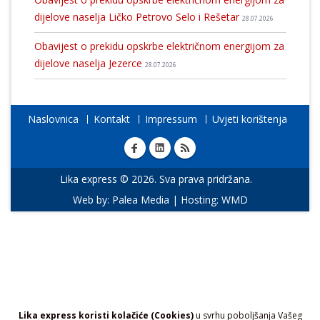
dijelove naselja Ličko Petrovo Selo i Rešetar
28.07.2026
Obavijest o prekidu opskrbe električnom energijom za
dijelove naselja Jezerce
28.07.2026
Naslovnica
Kontakt
Impressum
Uvjeti korištenja
Lika express © 2026. Sva prava pridržana.
Web by:
Palea Media
| Hosting:
WMD
Lika express koristi kolačiće (Cookies)
u svrhu poboljšanja Vašeg