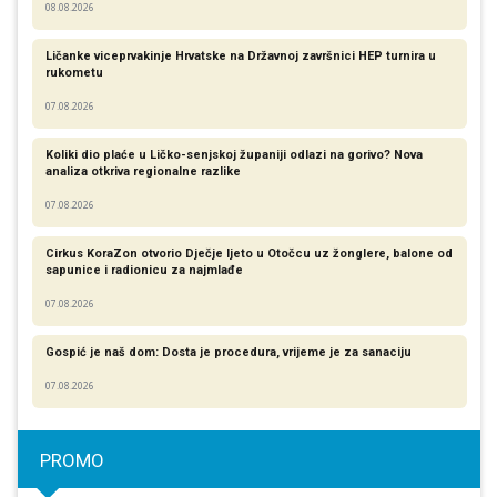
08.08.2026
Ličanke viceprvakinje Hrvatske na Državnoj završnici HEP turnira u
rukometu
07.08.2026
Koliki dio plaće u Ličko-senjskoj županiji odlazi na gorivo? Nova
analiza otkriva regionalne razlike​
07.08.2026
Cirkus KoraZon otvorio Dječje ljeto u Otočcu uz žonglere, balone od
sapunice i radionicu za najmlađe
07.08.2026
Gospić je naš dom: Dosta je procedura, vrijeme je za sanaciju
07.08.2026
PROMO