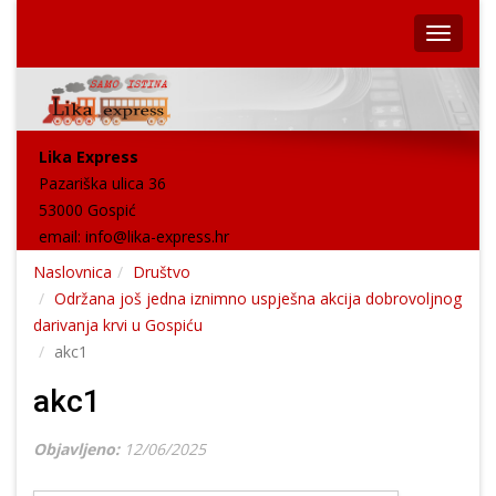
Lika Express
Pazariška ulica 36
53000 Gospić
email:
info@lika-express.hr
Naslovnica
Društvo
Održana još jedna iznimno uspješna akcija dobrovoljnog
darivanja krvi u Gospiću
akc1
akc1
Objavljeno:
12/06/2025