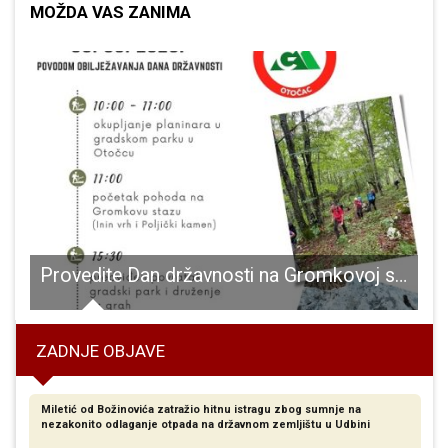
MOŽDA VAS ZANIMA
ikaArt 11”
Provedite Dan državnosti na Gromkovoj stazi
ZADNJE OBJAVE
Miletić od Božinovića zatražio hitnu istragu zbog sumnje na
nezakonito odlaganje otpada na državnom zemljištu u Udbini