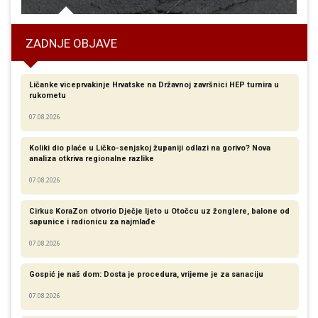
ZADNJE OBJAVE
Ličanke viceprvakinje Hrvatske na Državnoj završnici HEP turnira u
rukometu
07.08.2026
Koliki dio plaće u Ličko-senjskoj županiji odlazi na gorivo? Nova
analiza otkriva regionalne razlike​
07.08.2026
Cirkus KoraZon otvorio Dječje ljeto u Otočcu uz žonglere, balone od
sapunice i radionicu za najmlađe
07.08.2026
Gospić je naš dom: Dosta je procedura, vrijeme je za sanaciju
07.08.2026