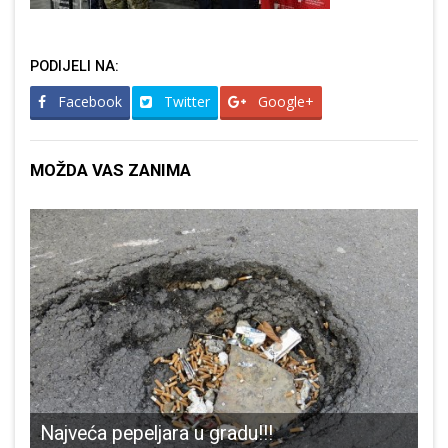
PODIJELI NA:
Facebook
Twitter
Google+
MOŽDA VAS ZANIMA
-19 u Ličko-senjskoj županiji
Najveća pepeljara u gradu!!!