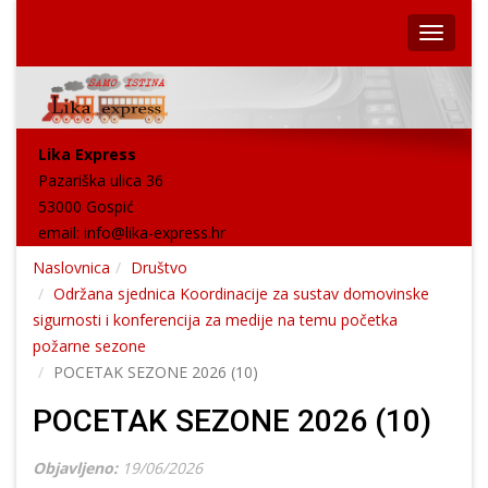
Lika Express
Pazariška ulica 36
53000 Gospić
email:
info@lika-express.hr
Naslovnica
Društvo
Održana sjednica Koordinacije za sustav domovinske
sigurnosti i konferencija za medije na temu početka
požarne sezone
POCETAK SEZONE 2026 (10)
POCETAK SEZONE 2026 (10)
Objavljeno:
19/06/2026