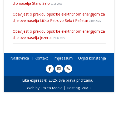
dio naselja Staro Selo
03.08.2026
Obavijest o prekidu opskrbe električnom energijom za
dijelove naselja Ličko Petrovo Selo i Rešetar
28.07.2026
Obavijest o prekidu opskrbe električnom energijom za
dijelove naselja Jezerce
28.07.2026
Naslovnica
Kontakt
Impressum
Uvjeti korištenja
Lika express © 2026. Sva prava pridržana.
Web by:
Palea Media
| Hosting:
WMD