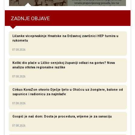
ZADNJE OBJAVE
Ličanke viceprvakinje Hrvatske na Državnoj završnici HEP turnira u
rukometu
07.08.2026
Koliki dio plaće u Ličko-senjskoj županiji odlazi na gorivo? Nova
analiza otkriva regionalne razlike​
07.08.2026
Cirkus KoraZon otvorio Dječje ljeto u Otočcu uz žonglere, balone od
sapunice i radionicu za najmlađe
07.08.2026
Gospić je naš dom: Dosta je procedura, vrijeme je za sanaciju
07.08.2026