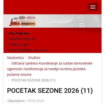
Lika Express
Pazariška ulica 36
53000 Gospić
email:
info@lika-express.hr
Naslovnica
Društvo
Održana sjednica Koordinacije za sustav domovinske
sigurnosti i konferencija za medije na temu početka
požarne sezone
POCETAK SEZONE 2026 (11)
POCETAK SEZONE 2026 (11)
Objavljeno:
19/06/2026