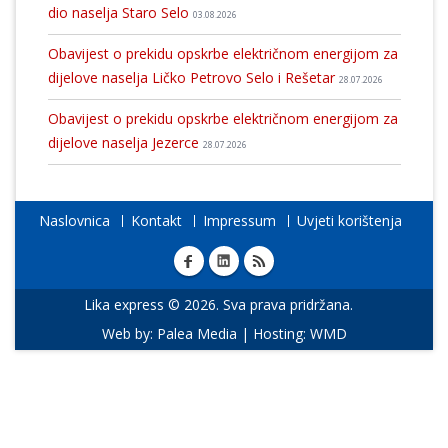
dio naselja Staro Selo
03.08.2026
Obavijest o prekidu opskrbe električnom energijom za
dijelove naselja Ličko Petrovo Selo i Rešetar
28.07.2026
Obavijest o prekidu opskrbe električnom energijom za
dijelove naselja Jezerce
28.07.2026
Naslovnica
Kontakt
Impressum
Uvjeti korištenja
Lika express © 2026. Sva prava pridržana.
Web by:
Palea Media
| Hosting:
WMD