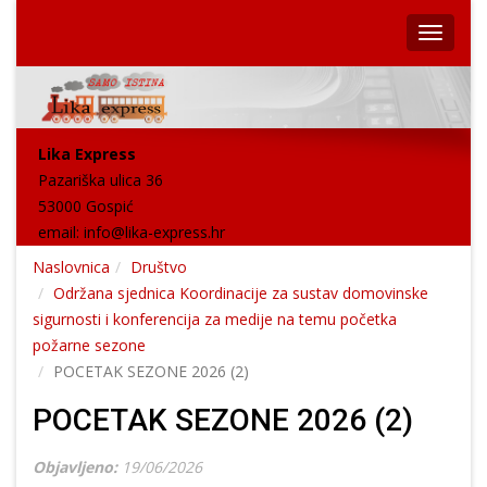
Lika Express
Pazariška ulica 36
53000 Gospić
email:
info@lika-express.hr
Naslovnica
Društvo
Održana sjednica Koordinacije za sustav domovinske
sigurnosti i konferencija za medije na temu početka
požarne sezone
POCETAK SEZONE 2026 (2)
POCETAK SEZONE 2026 (2)
Objavljeno:
19/06/2026