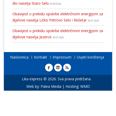
dio naselja Staro Selo
03.08.2026
Obavijest o prekidu opskrbe električnom energijom za
dijelove naselja Ličko Petrovo Selo i Rešetar
28.07.2026
Obavijest o prekidu opskrbe električnom energijom za
dijelove naselja Jezerce
28.07.2026
Naslovnica
Kontakt
Impressum
Uvjeti korištenja
Lika express © 2026. Sva prava pridržana.
Web by:
Palea Media
| Hosting:
WMD