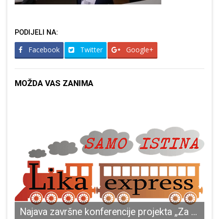
PODIJELI NA:
Facebook
Twitter
Google+
MOŽDA VAS ZANIMA
selja Gračac
Najava završne konferencije projekta „Za bolji život u Ličko-senjskoj županiji“