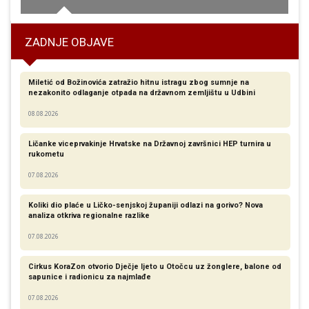
ZADNJE OBJAVE
Miletić od Božinovića zatražio hitnu istragu zbog sumnje na
nezakonito odlaganje otpada na državnom zemljištu u Udbini
08.08.2026
Ličanke viceprvakinje Hrvatske na Državnoj završnici HEP turnira u
rukometu
07.08.2026
Koliki dio plaće u Ličko-senjskoj županiji odlazi na gorivo? Nova
analiza otkriva regionalne razlike​
07.08.2026
Cirkus KoraZon otvorio Dječje ljeto u Otočcu uz žonglere, balone od
sapunice i radionicu za najmlađe
07.08.2026