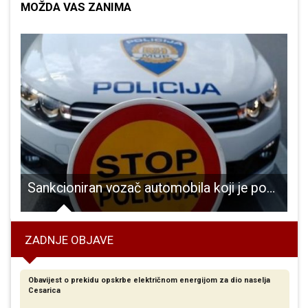
MOŽDA VAS ZANIMA
e bolnice!!!
Sankcioniran vozač automobila koji je počinio više prekršaja
ZADNJE OBJAVE
Obavijest o prekidu opskrbe električnom energijom za dio naselja
Cesarica