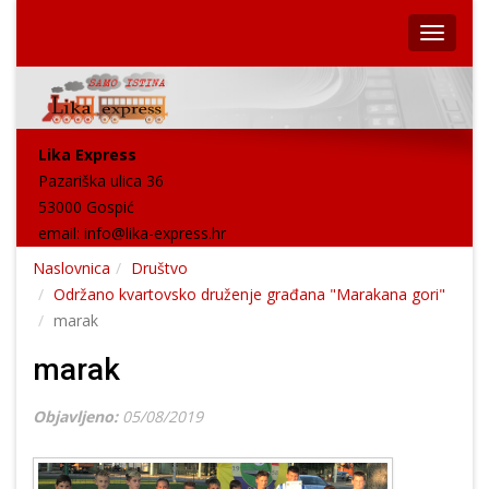
Lika Express
Pazariška ulica 36
53000 Gospić
email:
info@lika-express.hr
Naslovnica
Društvo
Održano kvartovsko druženje građana "Marakana gori"
marak
marak
Objavljeno:
05/08/2019