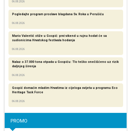
06.08.2026
Pogledajte program proslave blagdana Sv. Roka u Perušiću
06.08.2026
Mario Valentić stiže u Gospić: prvi vikend u rujnu hodat će sa
sudionicima Hrvatskog festivala hodanja
06.08.2026
Nalaz o 37.000 tona otpada u Gospiću: Tlo teško onečišćeno uz rizik
daljnjeg širenja
06.08.2026
Gospić domaćin mladim Hrvatima iz cijeloga svijeta u programu Eco
Heritage Task Force
06.08.2026
PROMO