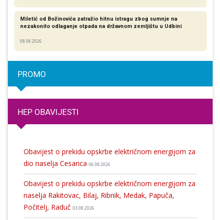
Miletić od Božinovića zatražio hitnu istragu zbog sumnje na
nezakonito odlaganje otpada na državnom zemljištu u Udbini
08.08.2026
PROMO
HEP OBAVIJESTI
Obavijest o prekidu opskrbe električnom energijom za
dio naselja Cesarica
06.08.2026
Obavijest o prekidu opskrbe električnom energijom za
naselja Rakitovac, Bilaj, Ribnik, Medak, Papuča,
Počitelj, Raduč
03.08.2026