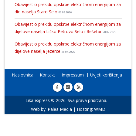
Obavijest o prekidu opskrbe električnom energijom za
dio naselja Staro Selo
03.08.2026
Obavijest o prekidu opskrbe električnom energijom za
dijelove naselja Ličko Petrovo Selo i Rešetar
28.07.2026
Obavijest o prekidu opskrbe električnom energijom za
dijelove naselja Jezerce
28.07.2026
Naslovnica
Kontakt
Impressum
Uvjeti korištenja
Lika express © 2026. Sva prava pridržana.
Web by:
Palea Media
| Hosting:
WMD