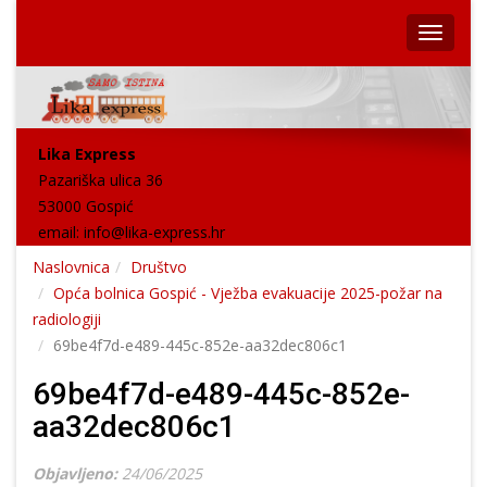
Lika Express
Pazariška ulica 36
53000 Gospić
email:
info@lika-express.hr
Naslovnica
Društvo
Opća bolnica Gospić - Vježba evakuacije 2025-požar na
radiologiji
69be4f7d-e489-445c-852e-aa32dec806c1
69be4f7d-e489-445c-852e-
aa32dec806c1
Objavljeno:
24/06/2025