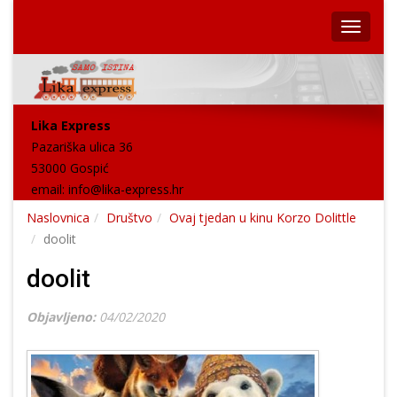
Lika Express
Pazariška ulica 36
53000 Gospić
email:
info@lika-express.hr
Naslovnica
Društvo
Ovaj tjedan u kinu Korzo Dolittle
doolit
doolit
Objavljeno:
04/02/2020