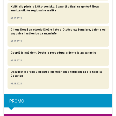
Koliki dio plaće u Ličko-senjskoj županiji odlazi na gorivo? Nova
analiza otkriva regionalne razlike​
07.08.2026
Cirkus KoraZon otvorio Dječje ljeto u Otočcu uz žonglere, balone od
sapunice i radionicu za najmlađe
07.08.2026
Gospić je naš dom: Dosta je procedura, vrijeme je za sanaciju
07.08.2026
Obavijest o prekidu opskrbe električnom energijom za dio naselja
Cesarica
06.08.2026
PROMO