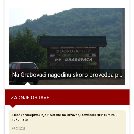
Na Grabovači nagodinu skoro provedba projekata vrijednih skoro pola milijuna kuna
ZADNJE OBJAVE
Ličanke viceprvakinje Hrvatske na Državnoj završnici HEP turnira u
rukometu
07.08.2026