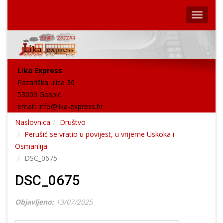
Lika Express
Pazariška ulica 36
53000 Gospić
email:
info@lika-express.hr
Naslovnica
Društvo
Perušić se vratio u povijest, u vrijeme Uskoka i
Osmanlija
DSC_0675
DSC_0675
Objavljeno:
13/07/2025