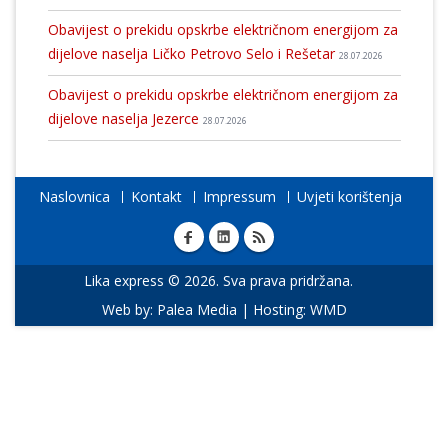
Obavijest o prekidu opskrbe električnom energijom za
dijelove naselja Ličko Petrovo Selo i Rešetar
28.07.2026
Obavijest o prekidu opskrbe električnom energijom za
dijelove naselja Jezerce
28.07.2026
Naslovnica
Kontakt
Impressum
Uvjeti korištenja
Lika express © 2026. Sva prava pridržana.
Web by:
Palea Media
| Hosting:
WMD