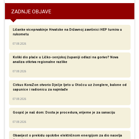
ZADNJE OBJAVE
Ličanke viceprvakinje Hrvatske na Državnoj završnici HEP turnira u
rukometu
07.08.2026
Koliki dio plaće u Ličko-senjskoj županiji odlazi na gorivo? Nova
analiza otkriva regionalne razlike​
07.08.2026
Cirkus KoraZon otvorio Dječje ljeto u Otočcu uz žonglere, balone od
sapunice i radionicu za najmlađe
07.08.2026
Gospić je naš dom: Dosta je procedura, vrijeme je za sanaciju
07.08.2026
Obavijest o prekidu opskrbe električnom energijom za dio naselja