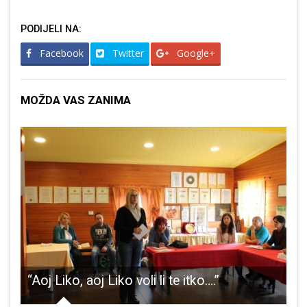
PODIJELI NA:
Facebook
Twitter
Google+
MOŽDA VAS ZANIMA
prvi put u Hrvatskoj u Pećinskom parku Grabovača
“Aoj Liko, aoj Liko voli li te itko….”