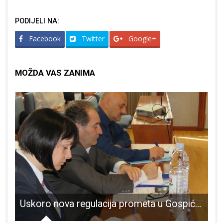
PODIJELI NA:
Facebook
Twitter
Google+
MOŽDA VAS ZANIMA
nstva!!!
Uskoro nova regulacija prometa u Gospiću!!!