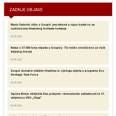
ZADNJE OBJAVE
Mario Valentić stiže u Gospić: prvi vikend u rujnu hodat će sa
sudionicima Hrvatskog festivala hodanja
06.08.2026
Nalaz o 37.000 tona otpada u Gospiću: Tlo teško onečišćeno uz rizik
daljnjeg širenja
06.08.2026
Gospić domaćin mladim Hrvatima iz cijeloga svijeta u programu Eco
Heritage Task Force
06.08.2026
Općina Brinje obilježila Dan pobjede i domovinske zahvalnosti te 31.
obljetnicu VRO „Oluja“
06.08.2026