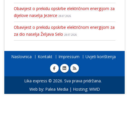
Obavijest o prekidu opskrbe električnom energijom za
dijelove naselja Jezerce
28.07.2026
Obavijest o prekidu opskrbe električnom energijom za
za dio naselja Željava Selo
28.07.2026
Naslovnica
Kontakt
Impressum
Uvjeti korištenja
Lika express © 2026. Sva prava pridržana.
Web by:
Palea Media
| Hosting:
WMD