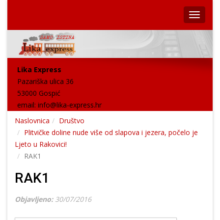
Lika Express
Pazariška ulica 36
53000 Gospić
email:
info@lika-express.hr
Naslovnica
Društvo
Plitvičke doline nude više od slapova i jezera, počelo je
Ljeto u Rakovici!
RAK1
RAK1
Objavljeno:
30/07/2016