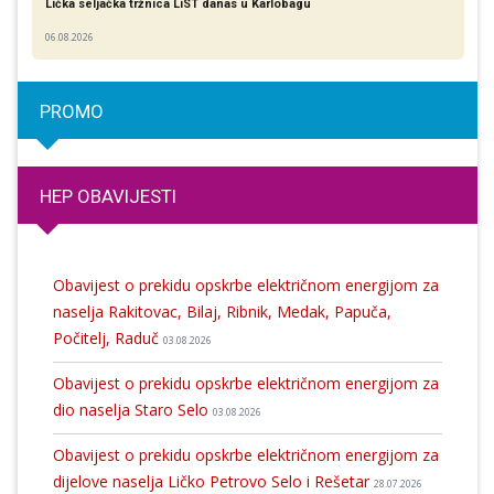
Lička seljačka tržnica LiST danas u Karlobagu
06.08.2026
PROMO
HEP OBAVIJESTI
Obavijest o prekidu opskrbe električnom energijom za
naselja Rakitovac, Bilaj, Ribnik, Medak, Papuča,
Počitelj, Raduč
03.08.2026
Obavijest o prekidu opskrbe električnom energijom za
dio naselja Staro Selo
03.08.2026
Obavijest o prekidu opskrbe električnom energijom za
dijelove naselja Ličko Petrovo Selo i Rešetar
28.07.2026