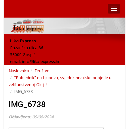
Lika Express
Pazariška ulica 36
53000 Gospić
email:
info@lika-express.hr
Naslovnica
Društvo
"Pobjednik" na Ljubovu, svjedok hrvatske pobjede u
veličanstvenoj Oluji!!!
IMG_6738
IMG_6738
Objavljeno:
05/08/2024