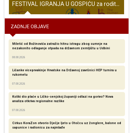
 Matterhornu 4.478 mnv
FESTIVAL IGRANJA U GOSPIĆU za roditelje i djecu predškolske i rane školske dobi 19. svibnja, Park Jasikovac, od 10 – 14 sati
ZADNJE OBJAVE
Miletić od Božinovića zatražio hitnu istragu zbog sumnje na
nezakonito odlaganje otpada na državnom zemljištu u Udbini
08.08.2026
Ličanke viceprvakinje Hrvatske na Državnoj završnici HEP turnira u
rukometu
07.08.2026
Koliki dio plaće u Ličko-senjskoj županiji odlazi na gorivo? Nova
analiza otkriva regionalne razlike​
07.08.2026
Cirkus KoraZon otvorio Dječje ljeto u Otočcu uz žonglere, balone od
sapunice i radionicu za najmlađe