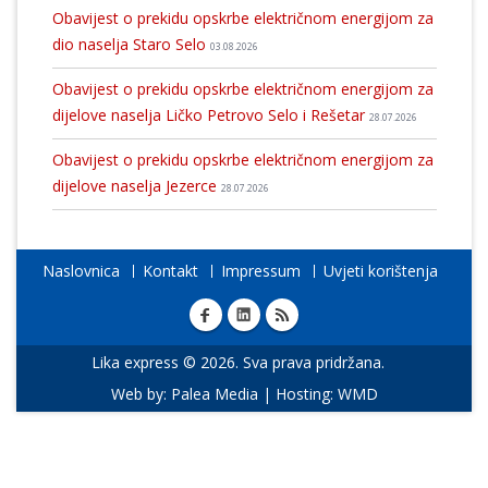
Obavijest o prekidu opskrbe električnom energijom za
dio naselja Staro Selo
03.08.2026
Obavijest o prekidu opskrbe električnom energijom za
dijelove naselja Ličko Petrovo Selo i Rešetar
28.07.2026
Obavijest o prekidu opskrbe električnom energijom za
dijelove naselja Jezerce
28.07.2026
Naslovnica
Kontakt
Impressum
Uvjeti korištenja
Lika express © 2026. Sva prava pridržana.
Web by:
Palea Media
| Hosting:
WMD