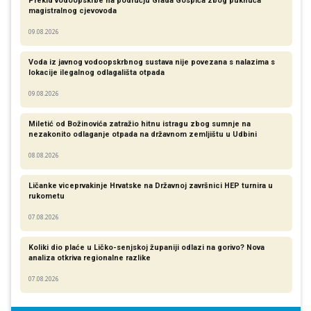
Prekid vodoopskrbe na području Grada Gospića zbog puknuća
magistralnog cjevovoda
09.08.2026
Voda iz javnog vodoopskrbnog sustava nije povezana s nalazima s
lokacije ilegalnog odlagališta otpada
09.08.2026
Miletić od Božinovića zatražio hitnu istragu zbog sumnje na
nezakonito odlaganje otpada na državnom zemljištu u Udbini
08.08.2026
Ličanke viceprvakinje Hrvatske na Državnoj završnici HEP turnira u
rukometu
07.08.2026
Koliki dio plaće u Ličko-senjskoj županiji odlazi na gorivo? Nova
analiza otkriva regionalne razlike​
07.08.2026