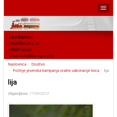
Lika Express
Pazariška ulica 36
53000 Gospić
email:
info@lika-express.hr
Naslovnica
Društvo
Počinje jesenska kampanja oralne vakcinacije lisica
lija
lija
Objavljeno:
17/09/2019