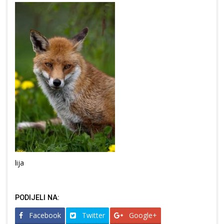
lija
PODIJELI NA:
Facebook
Twitter
Google+