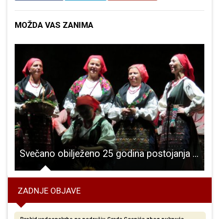
MOŽDA VAS ZANIMA
ospića Ivice Tomljenovića i gradonačelnika Grada Gospića Karla Starčevića
Svečano obilježeno 25 godina postojanja Folklornog ansambla “dr.Ante Starčević”!
ZADNJE OBJAVE