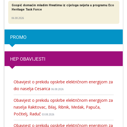
Gospić domaćin mladim Hrvatima iz cijeloga svijeta u programu Eco
Heritage Task Force
06.08.2026
PROMO
HEP OBAVIJESTI
Obavijest o prekidu opskrbe električnom energijom za
dio naselja Cesarica
06.08.2026
Obavijest o prekidu opskrbe električnom energijom za
naselja Rakitovac, Bilaj, Ribnik, Medak, Papuča,
Počitelj, Raduč
03.08.2026
Obavijest o prekidu opskrbe električnom energijom za