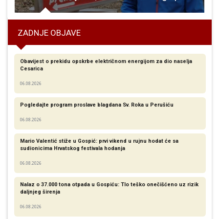
ZADNJE OBJAVE
Obavijest o prekidu opskrbe električnom energijom za dio naselja
Cesarica
06.08.2026
Pogledajte program proslave blagdana Sv. Roka u Perušiću
06.08.2026
Mario Valentić stiže u Gospić: prvi vikend u rujnu hodat će sa
sudionicima Hrvatskog festivala hodanja
06.08.2026
Nalaz o 37.000 tona otpada u Gospiću: Tlo teško onečišćeno uz rizik
daljnjeg širenja
06.08.2026