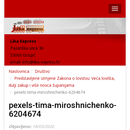
Lika Express
Pazariška ulica 36
53000 Gospić
email:
info@lika-express.hr
Naslovnica
Društvo
Predstavljene izmjene Zakona o lovstvu: Veća lovišta,
dulji zakup i više novca županijama
pexels-tima-miroshnichenko-6204674
pexels-tima-miroshnichenko-
6204674
Objavljeno:
18/03/2026