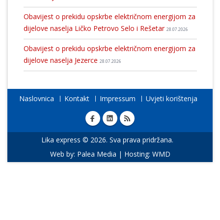
Obavijest o prekidu opskrbe električnom energijom za
dijelove naselja Ličko Petrovo Selo i Rešetar
28.07.2026
Obavijest o prekidu opskrbe električnom energijom za
dijelove naselja Jezerce
28.07.2026
Naslovnica
Kontakt
Impressum
Uvjeti korištenja
Lika express © 2026. Sva prava pridržana.
Web by:
Palea Media
| Hosting:
WMD