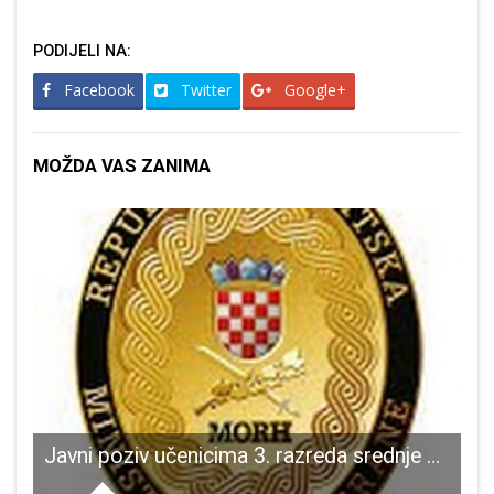
PODIJELI NA:
Facebook
Twitter
Google+
MOŽDA VAS ZANIMA
enju komunalnog otpada
Javni poziv učenicima 3. razreda srednje škole za Studij aeronautika – vojni pilot