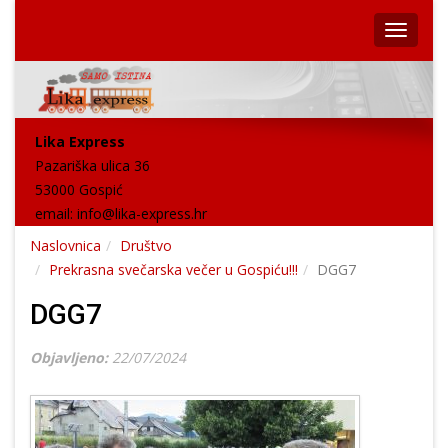
Lika Express
Pazariška ulica 36
53000 Gospić
email:
info@lika-express.hr
Naslovnica
Društvo
Prekrasna svečarska večer u Gospiću!!!
DGG7
DGG7
Objavljeno:
22/07/2024