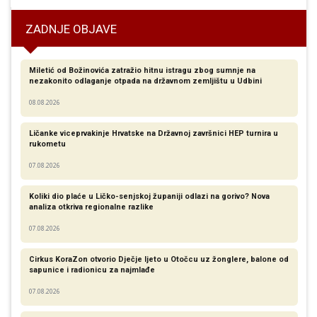
ZADNJE OBJAVE
Miletić od Božinovića zatražio hitnu istragu zbog sumnje na
nezakonito odlaganje otpada na državnom zemljištu u Udbini
08.08.2026
Ličanke viceprvakinje Hrvatske na Državnoj završnici HEP turnira u
rukometu
07.08.2026
Koliki dio plaće u Ličko-senjskoj županiji odlazi na gorivo? Nova
analiza otkriva regionalne razlike​
07.08.2026
Cirkus KoraZon otvorio Dječje ljeto u Otočcu uz žonglere, balone od
sapunice i radionicu za najmlađe
07.08.2026