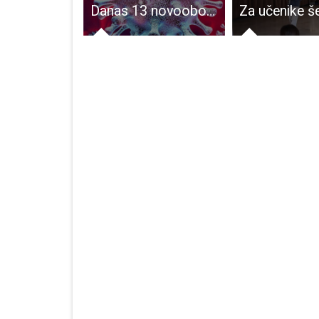
“Pčelice” su u potrazi za volonterima.
Danas 13 novooboljelih od COVID-19