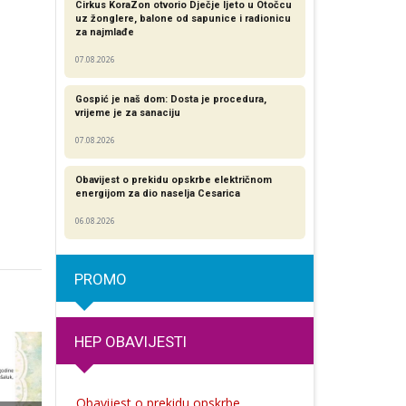
Cirkus KoraZon otvorio Dječje ljeto u Otočcu
uz žonglere, balone od sapunice i radionicu
za najmlađe
07.08.2026
Gospić je naš dom: Dosta je procedura,
vrijeme je za sanaciju
07.08.2026
Obavijest o prekidu opskrbe električnom
energijom za dio naselja Cesarica
06.08.2026
PROMO
HEP OBAVIJESTI
Obavijest o prekidu opskrbe