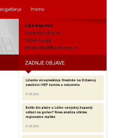
 događanja
Promo
Lika Express
Pazariška ulica 36
53000 Gospić
email:
info@lika-express.hr
ZADNJE OBJAVE
Ličanke viceprvakinje Hrvatske na Državnoj
završnici HEP turnira u rukometu
07.08.2026
Koliki dio plaće u Ličko-senjskoj županiji
odlazi na gorivo? Nova analiza otkriva
regionalne razlike​
07.08.2026