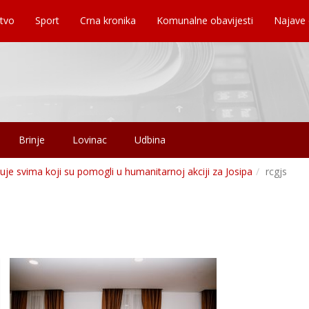
tvo
Sport
Crna kronika
Komunalne obavijesti
Najave
Brinje
Lovinac
Udbina
uje svima koji su pomogli u humanitarnoj akciji za Josipa
rcgjs