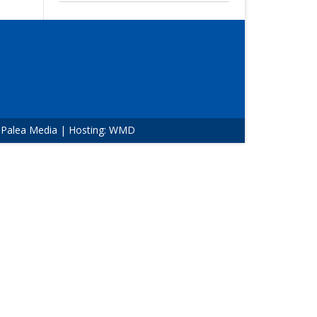
:
Palea Media
| Hosting:
WMD