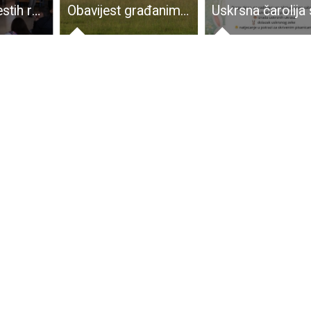
Za učenike šestih razreda gospićke osnovne škole izvedena odlična i edukativna predstava “Abeceda interneta”
Obavijest građanima o obvezi uređivanja zapuštenih poljoprivrednih površina