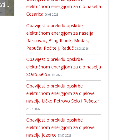
Uskrsna čarolija stiže u Područnu školu Mušaluk
25 novooboljelih od COVID-19, 48 izliječenih
S iskaznicom bilo koje knjižnice u Hrvatskoj ostvari besplatan po
električnom energijom za dio naselja
Cesarica
06.08.2026
Obavijest o prekidu opskrbe
električnom energijom za naselja
Rakitovac, Bilaj, Ribnik, Medak,
Papuča, Počitelj, Raduč
03.08.2026
Obavijest o prekidu opskrbe
električnom energijom za dio naselja
Staro Selo
03.08.2026
Obavijest o prekidu opskrbe
električnom energijom za dijelove
naselja Ličko Petrovo Selo i Rešetar
28.07.2026
Obavijest o prekidu opskrbe
električnom energijom za dijelove
naselja Jezerce
28.07.2026