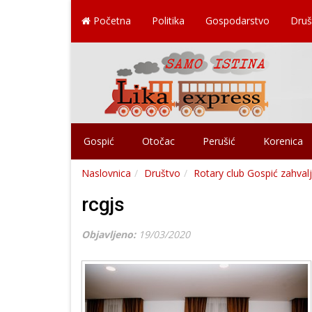
Početna
Politika
Gospodarstvo
Druš
Gospić
Otočac
Perušić
Korenica
Naslovnica
Društvo
Rotary club Gospić zahvalj
rcgjs
Objavljeno:
19/03/2020