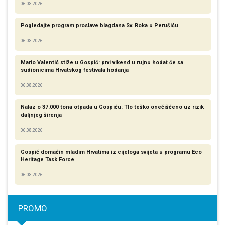
06.08.2026
Pogledajte program proslave blagdana Sv. Roka u Perušiću
06.08.2026
Mario Valentić stiže u Gospić: prvi vikend u rujnu hodat će sa
sudionicima Hrvatskog festivala hodanja
06.08.2026
Nalaz o 37.000 tona otpada u Gospiću: Tlo teško onečišćeno uz rizik
daljnjeg širenja
06.08.2026
Gospić domaćin mladim Hrvatima iz cijeloga svijeta u programu Eco
Heritage Task Force
06.08.2026
PROMO