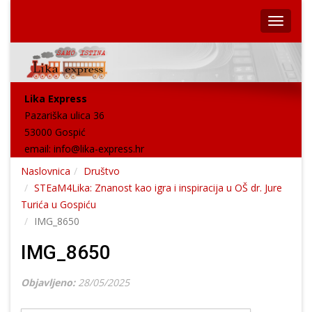
Lika Express
Pazariška ulica 36
53000 Gospić
email:
info@lika-express.hr
Naslovnica
Društvo
STEaM4Lika: Znanost kao igra i inspiracija u OŠ dr. Jure
Turića u Gospiću
IMG_8650
IMG_8650
Objavljeno:
28/05/2025