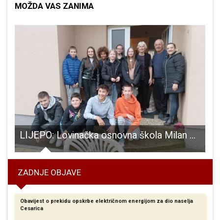
MOŽDA VAS ZANIMA
tak širokopojasnog interneta
LIJEPO: Lovinačka osnovna škola Milan Sekulić i udruga “Zera dobrote” za svoje starije sumještane!!!
ZADNJE OBJAVE
Obavijest o prekidu opskrbe električnom energijom za dio naselja
Cesarica