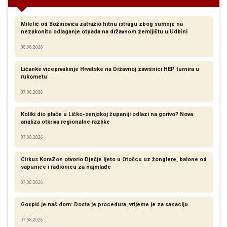
Miletić od Božinovića zatražio hitnu istragu zbog sumnje na
nezakonito odlaganje otpada na državnom zemljištu u Udbini
08.08.2026
Ličanke viceprvakinje Hrvatske na Državnoj završnici HEP turnira u
rukometu
07.08.2026
Koliki dio plaće u Ličko-senjskoj županiji odlazi na gorivo? Nova
analiza otkriva regionalne razlike​
07.08.2026
Cirkus KoraZon otvorio Dječje ljeto u Otočcu uz žonglere, balone od
sapunice i radionicu za najmlađe
07.08.2026
Gospić je naš dom: Dosta je procedura, vrijeme je za sanaciju
07.08.2026