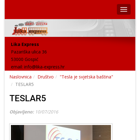
Lika Express
Pazariška ulica 36
53000 Gospić
email:
info@lika-express.hr
Naslovnica
Društvo
"Tesla je svjetska baština"
TESLAR5
TESLAR5
Objavljeno:
10/07/2016