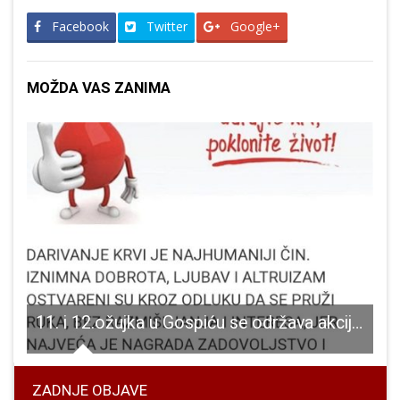
Facebook
Twitter
Google+
MOŽDA VAS ZANIMA
kolskom sportskom savezu i braniteljskim udrugama iz županijskog proračuna oko 350,000 kuna
11. i 12.ožujka u Gospiću se održava akcija dobrovoljnog darivanja krvi
ZADNJE OBJAVE