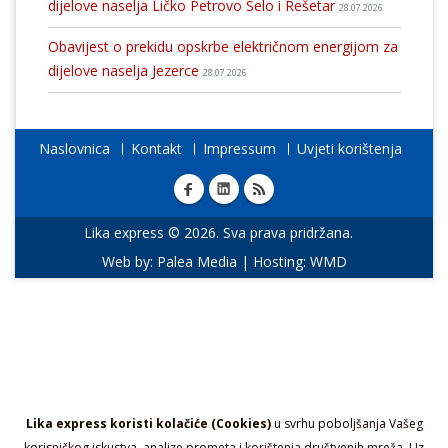
dijelove naselja Ličko Petrovo Selo i Rešetar
28.07.2026
Obavijest o prekidu opskrbe električnom energijom za
dijelove naselja Jezerce
28.07.2026
Naslovnica
Kontakt
Impressum
Uvjeti korištenja
Lika express © 2026. Sva prava pridržana.
Web by:
Palea Media
| Hosting:
WMD
Lika express koristi kolačiće (Cookies)
u svrhu poboljšanja Vašeg
korisničkog iskustva, analize prometa i korištenja društvenih mreža. Uz