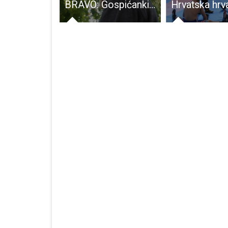
BRAVO: Gospićanki Ani Starčević nagrada Hrvatskog Sabora kulture za najuspješnije likovno djelo mladog autora
Hrvatska hrvačka elita ponovno u Gospiću