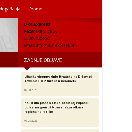
 događanja
Promo
Lika Express
Pazariška ulica 36
53000 Gospić
email:
info@lika-express.hr
ZADNJE OBJAVE
Ličanke viceprvakinje Hrvatske na Državnoj
završnici HEP turnira u rukometu
07.08.2026
Koliki dio plaće u Ličko-senjskoj županiji
odlazi na gorivo? Nova analiza otkriva
regionalne razlike​
07.08.2026