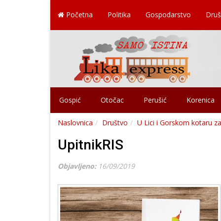
Početna
Politika
Gospodarstvo
Druš
Gospić
Otočac
Perušić
Korenica
Naslovnica
Društvo
U Lici i Gorskom kotaru za
UpitnikRIS
Objavljeno:
16/09/2019