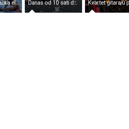
Danas od 10 sati dođite na Mali uskrsni sajam u Gospiću i besplatne pržene ribice
Kvartet gitara u ponedjeljak za kraj 18.gospićkih glazbenih večeri