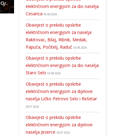
Oslikali trafostanicu Tesli u čast
BRAVO: Gospićanin Rino Mašić ušao u finale u obaranju na desnu ruku među seniorima do 100 kilograma
električnom energijom za dio naselja
Cesarica
06.08.2026
Obavijest o prekidu opskrbe
električnom energijom za naselja
Rakitovac, Bilaj, Ribnik, Medak,
Papuča, Počitelj, Raduč
03.08.2026
Obavijest o prekidu opskrbe
električnom energijom za dio naselja
Staro Selo
03.08.2026
Obavijest o prekidu opskrbe
električnom energijom za dijelove
naselja Ličko Petrovo Selo i Rešetar
28.07.2026
Obavijest o prekidu opskrbe
električnom energijom za dijelove
naselja Jezerce
28.07.2026