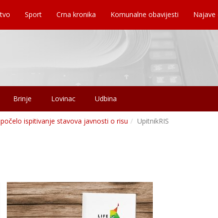
tvo
Sport
Crna kronika
Komunalne obavijesti
Najave
Brinje
Lovinac
Udbina
počelo ispitivanje stavova javnosti o risu
UpitnikRIS