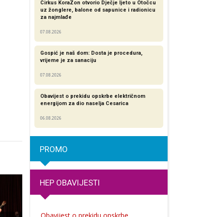
Cirkus KoraZon otvorio Dječje ljeto u Otočcu
uz žonglere, balone od sapunice i radionicu
za najmlađe
07.08.2026
Gospić je naš dom: Dosta je procedura,
vrijeme je za sanaciju
07.08.2026
Obavijest o prekidu opskrbe električnom
energijom za dio naselja Cesarica
06.08.2026
PROMO
HEP OBAVIJESTI
Obavijest o prekidu opskrbe