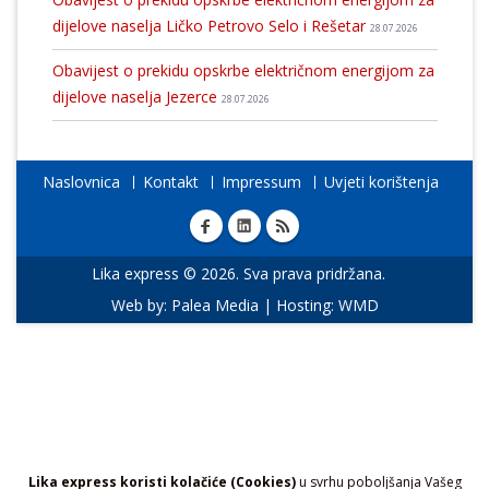
dijelove naselja Ličko Petrovo Selo i Rešetar
28.07.2026
Obavijest o prekidu opskrbe električnom energijom za
dijelove naselja Jezerce
28.07.2026
Naslovnica
Kontakt
Impressum
Uvjeti korištenja
Lika express © 2026. Sva prava pridržana.
Web by:
Palea Media
| Hosting:
WMD
Lika express koristi kolačiće (Cookies)
u svrhu poboljšanja Vašeg