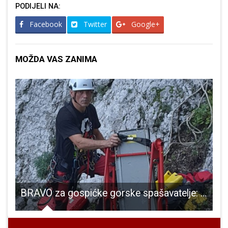
PODIJELI NA:
Facebook
Twitter
Google+
MOŽDA VAS ZANIMA
ć
BRAVO za gospićke gorske spašavatelje: spašena penjačica s Bačića kuka