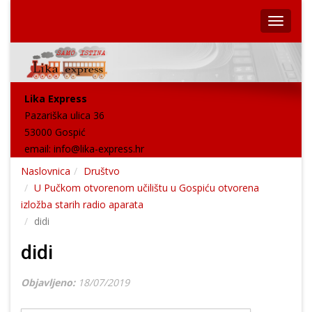
Lika Express
Pazariška ulica 36
53000 Gospić
email:
info@lika-express.hr
Naslovnica
Društvo
U Pučkom otvorenom učilištu u Gospiću otvorena
izložba starih radio aparata
didi
didi
Objavljeno:
18/07/2019