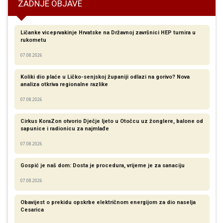
ZADNJE OBJAVE
Ličanke viceprvakinje Hrvatske na Državnoj završnici HEP turnira u
rukometu
07.08.2026
Koliki dio plaće u Ličko-senjskoj županiji odlazi na gorivo? Nova
analiza otkriva regionalne razlike​
07.08.2026
Cirkus KoraZon otvorio Dječje ljeto u Otočcu uz žonglere, balone od
sapunice i radionicu za najmlađe
07.08.2026
Gospić je naš dom: Dosta je procedura, vrijeme je za sanaciju
07.08.2026
Obavijest o prekidu opskrbe električnom energijom za dio naselja
Cesarica