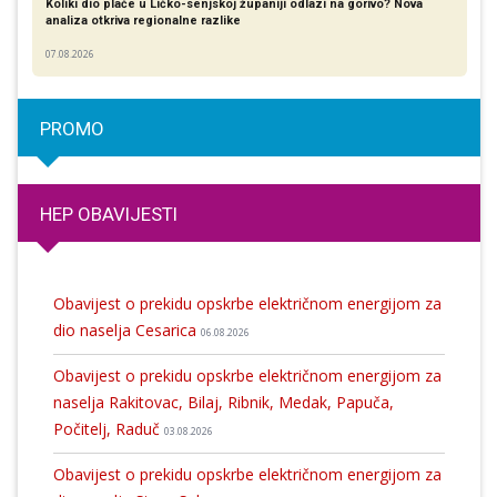
Koliki dio plaće u Ličko-senjskoj županiji odlazi na gorivo? Nova
analiza otkriva regionalne razlike​
07.08.2026
PROMO
HEP OBAVIJESTI
Obavijest o prekidu opskrbe električnom energijom za
dio naselja Cesarica
06.08.2026
Obavijest o prekidu opskrbe električnom energijom za
naselja Rakitovac, Bilaj, Ribnik, Medak, Papuča,
Počitelj, Raduč
03.08.2026
Obavijest o prekidu opskrbe električnom energijom za