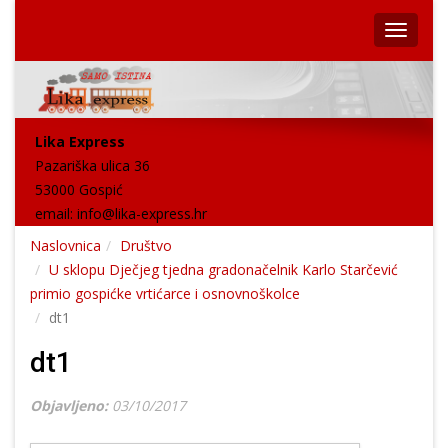
Lika Express
Pazariška ulica 36
53000 Gospić
email:
info@lika-express.hr
Naslovnica
Društvo
U sklopu Dječjeg tjedna gradonačelnik Karlo Starčević
primio gospićke vrtićarce i osnovnoškolce
dt1
dt1
Objavljeno:
03/10/2017