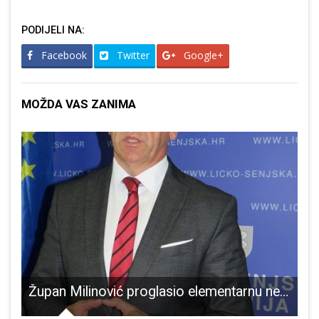
PODIJELI NA:
Facebook
Twitter
Google+
MOŽDA VAS ZANIMA
prvo mjesto
Župan Milinović proglasio elementarnu nepogodu tuča za područje općine Plitvička Jezera