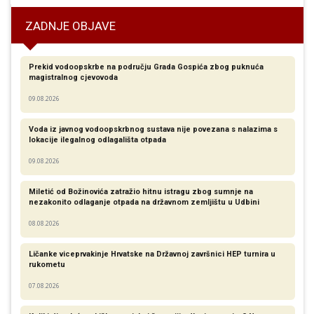
ZADNJE OBJAVE
Prekid vodoopskrbe na području Grada Gospića zbog puknuća
magistralnog cjevovoda
09.08.2026
Voda iz javnog vodoopskrbnog sustava nije povezana s nalazima s
lokacije ilegalnog odlagališta otpada
09.08.2026
Miletić od Božinovića zatražio hitnu istragu zbog sumnje na
nezakonito odlaganje otpada na državnom zemljištu u Udbini
08.08.2026
Ličanke viceprvakinje Hrvatske na Državnoj završnici HEP turnira u
rukometu
07.08.2026