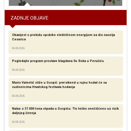
ZADNJE OBJAVE
Obavijest o prekidu opskrbe električnom energijom za dio naselja
Cesarica
06.08.2026
Pogledajte program proslave blagdana Sv. Roka u Perušiću
06.08.2026
Mario Valentić stiže u Gospić: prvi vikend u rujnu hodat će sa
sudionicima Hrvatskog festivala hodanja
06.08.2026
Nalaz o 37.000 tona otpada u Gospiću: Tlo teško onečišćeno uz rizik
daljnjeg širenja
06.08.2026