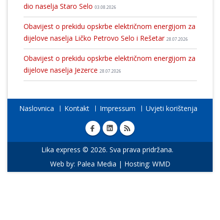
dio naselja Staro Selo
03.08.2026
Obavijest o prekidu opskrbe električnom energijom za
dijelove naselja Ličko Petrovo Selo i Rešetar
28.07.2026
Obavijest o prekidu opskrbe električnom energijom za
dijelove naselja Jezerce
28.07.2026
Naslovnica
Kontakt
Impressum
Uvjeti korištenja
Lika express © 2026. Sva prava pridržana.
Web by:
Palea Media
| Hosting:
WMD