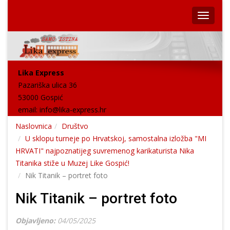
Lika Express
Pazariška ulica 36
53000 Gospić
email:
info@lika-express.hr
Naslovnica
Društvo
U sklopu turneje po Hrvatskoj, samostalna izložba "MI
HRVATI" najpoznatijeg suvremenog karikaturista Nika
Titanika stiže u Muzej Like Gospić!
Nik Titanik – portret foto
Nik Titanik – portret foto
Objavljeno:
04/05/2025