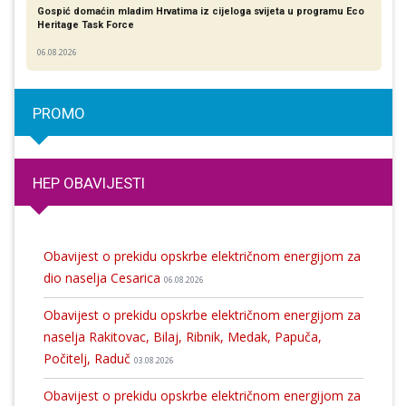
Gospić domaćin mladim Hrvatima iz cijeloga svijeta u programu Eco
Heritage Task Force
06.08.2026
PROMO
HEP OBAVIJESTI
Obavijest o prekidu opskrbe električnom energijom za
dio naselja Cesarica
06.08.2026
Obavijest o prekidu opskrbe električnom energijom za
naselja Rakitovac, Bilaj, Ribnik, Medak, Papuča,
Počitelj, Raduč
03.08.2026
Obavijest o prekidu opskrbe električnom energijom za