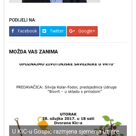
PODIJELI NA:
Facebook
Twitter
Google+
MOŽDA VAS ZANIMA
n je veliki bazen za ronjenje
U KIC-u Gospić razmjena sjemenja uz predavanje o bioraznolikosti