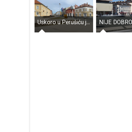
Od danas na granicama pojačane kontrole putnika
Uskoro u Perušiću javni skup o aktualnim katastarskim izmjerama zemljišta