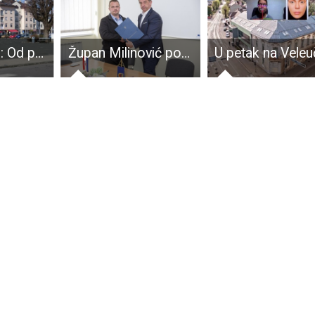
NIJE DOBRO: Od popisa 2011. do popisa 2021. u županiji je 8,034 stanovnika manje
Župan Milinović posjetio općinu Udbina