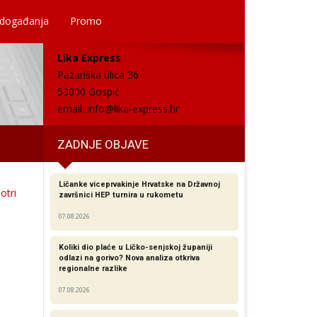
 događanja
Promo
Lika Express
Pazariška ulica 36
53000 Gospić
email:
info@lika-express.hr
ZADNJE OBJAVE
Ličanke viceprvakinje Hrvatske na Državnoj
otri
završnici HEP turnira u rukometu
07.08.2026
Koliki dio plaće u Ličko-senjskoj županiji
odlazi na gorivo? Nova analiza otkriva
regionalne razlike​
07.08.2026