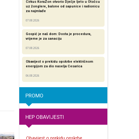
Cirkus KoraZon otvorio Dječje ljeto u Otočcu
uz žonglere, balone od sapunice i radionicu
za najmlađe
07.08.2026
Gospić je naš dom: Dosta je procedura,
vrijeme je za sanaciju
07.08.2026
Obavijest o prekidu opskrbe električnom
energijom za dio naselja Cesarica
06.08.2026
PROMO
HEP OBAVIJESTI
Obavijest o prekidu opskrbe