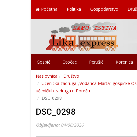
Početna
Politika
Gospodarstvo
Druš
Gospić
Otočac
Perušić
Korenica
Naslovnica
Društvo
Učenička zadruga „Vodarica Marta“ gospićke Osn
učeničkih zadruga u Poreču
DSC_0298
DSC_0298
Objavljeno:
04/06/2026