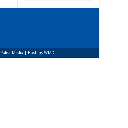
:
Palea Media
| Hosting:
WMD