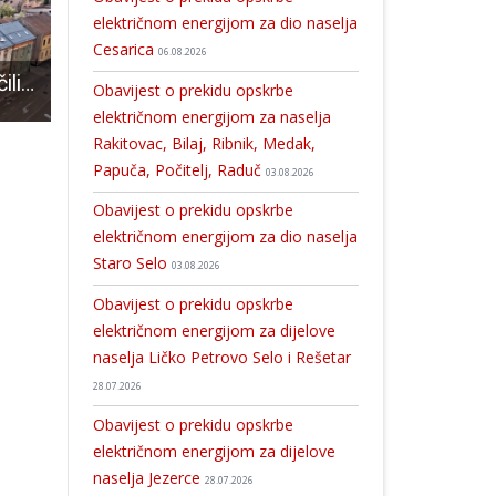
električnom energijom za dio naselja
Cesarica
06.08.2026
U petak na Veleučilištu “Nikola Tesla” u Gospiću konferencija na kojoj ćete moći komunicirati s robotskom glavom koja prepoznaje vaše osjećaje!
Više od 100 gospićkih rukometaša bilo aktivno protekli vikend. Konačno imamo i ženski rukomet!!!
Marina Miškulin, sirarka iz Smiljana čije proizvode obožavaju i
Obavijest o prekidu opskrbe
električnom energijom za naselja
Rakitovac, Bilaj, Ribnik, Medak,
Papuča, Počitelj, Raduč
03.08.2026
Obavijest o prekidu opskrbe
električnom energijom za dio naselja
Staro Selo
03.08.2026
Obavijest o prekidu opskrbe
električnom energijom za dijelove
naselja Ličko Petrovo Selo i Rešetar
28.07.2026
Obavijest o prekidu opskrbe
električnom energijom za dijelove
naselja Jezerce
28.07.2026