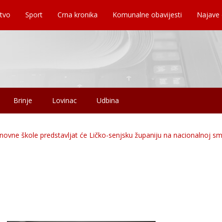
tvo
Sport
Crna kronika
Komunalne obavijesti
Najave
Brinje
Lovinac
Udbina
ovne škole predstavljat će Ličko-senjsku županiju na nacionalnoj sm