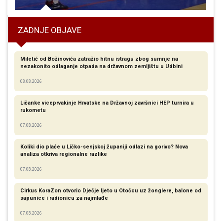
ZADNJE OBJAVE
Miletić od Božinovića zatražio hitnu istragu zbog sumnje na
nezakonito odlaganje otpada na državnom zemljištu u Udbini
08.08.2026
Ličanke viceprvakinje Hrvatske na Državnoj završnici HEP turnira u
rukometu
07.08.2026
Koliki dio plaće u Ličko-senjskoj županiji odlazi na gorivo? Nova
analiza otkriva regionalne razlike​
07.08.2026
Cirkus KoraZon otvorio Dječje ljeto u Otočcu uz žonglere, balone od
sapunice i radionicu za najmlađe
07.08.2026