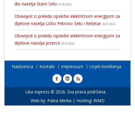
dio naselja Staro Selo
03.08.2026
Obavijest o prekidu opskrbe električnom energijom za
dijelove naselja Ličko Petrovo Selo i Rešetar
28.07.2026
Obavijest o prekidu opskrbe električnom energijom za
dijelove naselja Jezerce
28.07.2026
Naslovnica
Kontakt
Impressum
Uvjeti korištenja
Lika express © 2026. Sva prava pridržana.
Web by:
Palea Media
| Hosting:
WMD