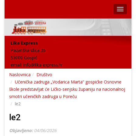
Lika Express
Pazariška ulica 36
53000 Gospić
email:
info@lika-express.hr
Naslovnica
Društvo
Učenička zadruga „Vodarica Marta“ gospićke Osnovne
škole predstavljat će Ličko-senjsku županiju na nacionalnoj
smotri učeničkih zadruga u Poreču
le2
le2
Objavljeno:
04/06/2026