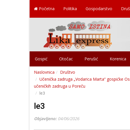
Početna
Politika
Gospodarstvo
Druš
Gospić
Otočac
Perušić
Korenica
Naslovnica
Društvo
Učenička zadruga „Vodarica Marta“ gospićke Osn
učeničkih zadruga u Poreču
le3
le3
Objavljeno:
04/06/2026