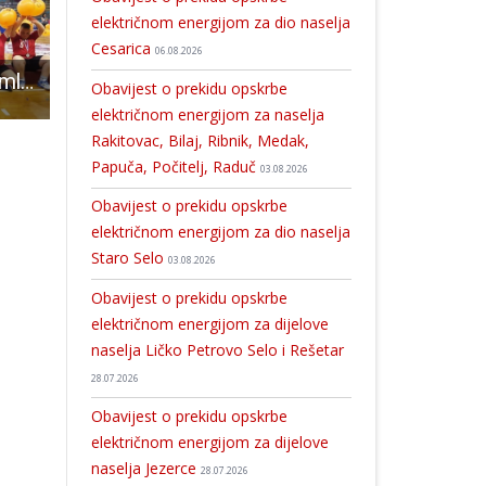
električnom energijom za dio naselja
Cesarica
06.08.2026
Povijesni uspjeh mladih rukometaša Gospića!!!
“Velebit u očima”- knjiga haiku poezije pokojne Gospićanke Milke Vurdelja
ODLIČNA VIJEST: U Gospiću se gradi središnja pismohrana zemljišnih knjiga Hr
Obavijest o prekidu opskrbe
električnom energijom za naselja
Rakitovac, Bilaj, Ribnik, Medak,
Papuča, Počitelj, Raduč
03.08.2026
Obavijest o prekidu opskrbe
električnom energijom za dio naselja
Staro Selo
03.08.2026
Obavijest o prekidu opskrbe
električnom energijom za dijelove
naselja Ličko Petrovo Selo i Rešetar
28.07.2026
Obavijest o prekidu opskrbe
električnom energijom za dijelove
naselja Jezerce
28.07.2026