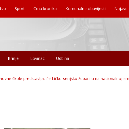
tvo
Sport
Crna kronika
Komunalne obavijesti
Najave
Brinje
Lovinac
Udbina
ovne škole predstavljat će Ličko-senjsku županiju na nacionalnoj sm