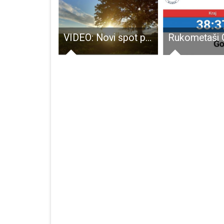
Ni uporna i dosadna kiša nije omela Mladež HDZ-a Gospića u darivanju građana. Kažu “nismo svrha sami sebi, ovdje smo da pomažemo svojoj lokalnoj zajednici”!!!
VIDEO: Novi spot policijske klape Sveti Mihovil povodom sjećanja na žrtvu Vukovara