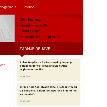
 događanja
Promo
Lika Express
Pazariška ulica 36
53000 Gospić
email:
info@lika-express.hr
ZADNJE OBJAVE
Koliki dio plaće u Ličko-senjskoj županiji
otri
odlazi na gorivo? Nova analiza otkriva
regionalne razlike​
07.08.2026
Cirkus KoraZon otvorio Dječje ljeto u Otočcu
uz žonglere, balone od sapunice i radionicu
za najmlađe
07.08.2026