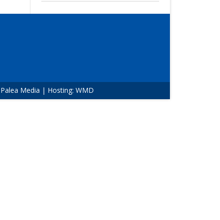
:
Palea Media
| Hosting:
WMD