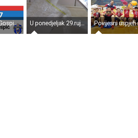
Rukometaši Gospića u Rijeci poraženi u posljednjim sekundama susreta
U ponedjeljak 29.rujna u vremenu od 10 do 16 sati bez pitke vode bit će Varoš i Kvarte