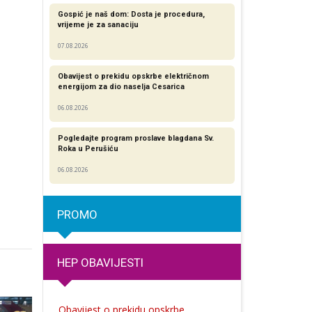
Gospić je naš dom: Dosta je procedura,
vrijeme je za sanaciju
07.08.2026
Obavijest o prekidu opskrbe električnom
energijom za dio naselja Cesarica
06.08.2026
Pogledajte program proslave blagdana Sv.
Roka u Perušiću
06.08.2026
PROMO
HEP OBAVIJESTI
Obavijest o prekidu opskrbe