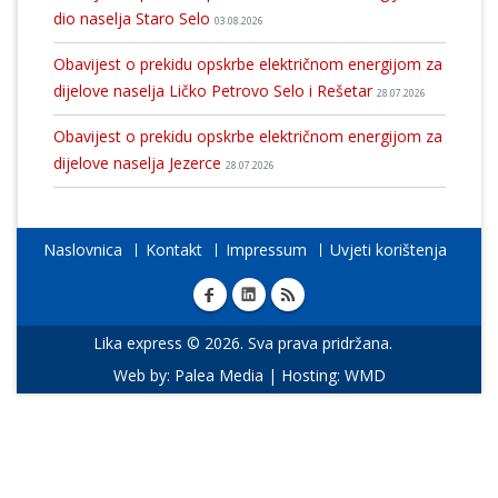
dio naselja Staro Selo
03.08.2026
Obavijest o prekidu opskrbe električnom energijom za
dijelove naselja Ličko Petrovo Selo i Rešetar
28.07.2026
Obavijest o prekidu opskrbe električnom energijom za
dijelove naselja Jezerce
28.07.2026
Naslovnica
Kontakt
Impressum
Uvjeti korištenja
Lika express © 2026. Sva prava pridržana.
Web by:
Palea Media
| Hosting:
WMD