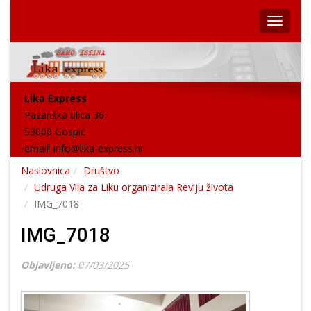
Lika Express
Pazariška ulica 36
53000 Gospić
email:
info@lika-express.hr
Naslovnica
Društvo
Udruga Vila za Liku organizirala Reviju života
IMG_7018
IMG_7018
Objavljeno:
07/03/2025