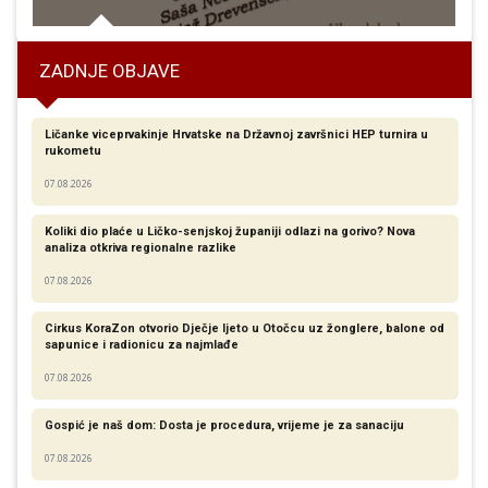
ZADNJE OBJAVE
Ličanke viceprvakinje Hrvatske na Državnoj završnici HEP turnira u
rukometu
07.08.2026
Koliki dio plaće u Ličko-senjskoj županiji odlazi na gorivo? Nova
analiza otkriva regionalne razlike​
07.08.2026
Cirkus KoraZon otvorio Dječje ljeto u Otočcu uz žonglere, balone od
sapunice i radionicu za najmlađe
07.08.2026
Gospić je naš dom: Dosta je procedura, vrijeme je za sanaciju
07.08.2026