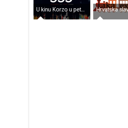
Uspješna zimska vježba gospićkih gorskih spašavatelja
U kinu Korzo u petak i subotu od 20 sati pogledajte film “The 355”