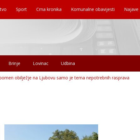
tvo
Sport
Crna kronika
Komunalne obavijesti
Najave
Brinje
Lovinac
Udbina
Spomen obilježje na Ljubovu samo je tema nepotrebnih rasprava