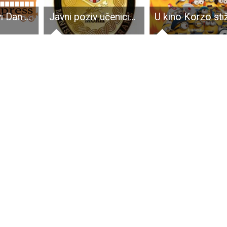
Hrvatska slavi Dan državnosti
Javni poziv učenicima 3. razreda srednje škole za Studij aeronautika – vojni pilot