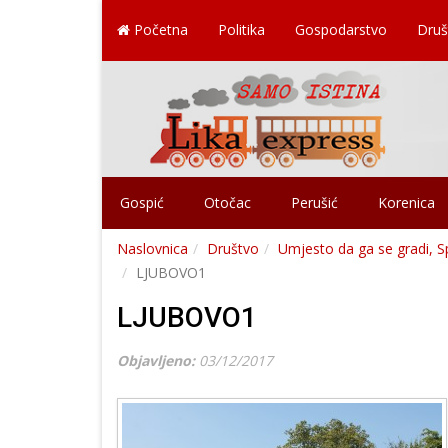
Početna
Politika
Gospodarstvo
Druš
Gospić
Otočac
Perušić
Korenica
Naslovnica
Društvo
Umjesto da ga se gradi, 
LJUBOVO1
LJUBOVO1
Objavljeno:
03/12/2017