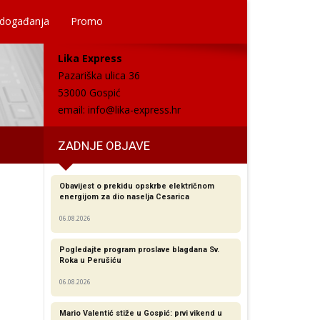
 događanja
Promo
Lika Express
Pazariška ulica 36
53000 Gospić
email:
info@lika-express.hr
ZADNJE OBJAVE
Obavijest o prekidu opskrbe električnom
energijom za dio naselja Cesarica
06.08.2026
Pogledajte program proslave blagdana Sv.
Roka u Perušiću
06.08.2026
Mario Valentić stiže u Gospić: prvi vikend u