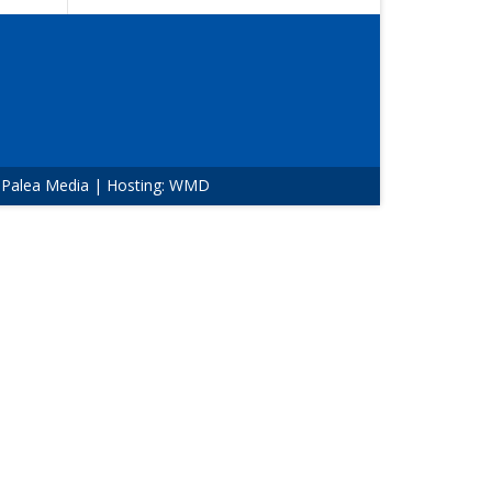
:
Palea Media
| Hosting:
WMD