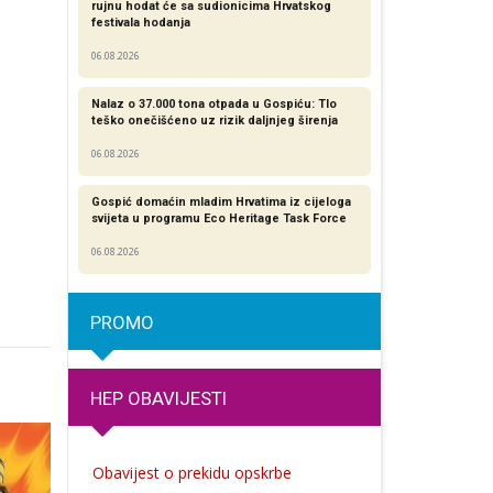
rujnu hodat će sa sudionicima Hrvatskog
festivala hodanja
06.08.2026
Nalaz o 37.000 tona otpada u Gospiću: Tlo
teško onečišćeno uz rizik daljnjeg širenja
06.08.2026
Gospić domaćin mladim Hrvatima iz cijeloga
svijeta u programu Eco Heritage Task Force
06.08.2026
PROMO
HEP OBAVIJESTI
Obavijest o prekidu opskrbe