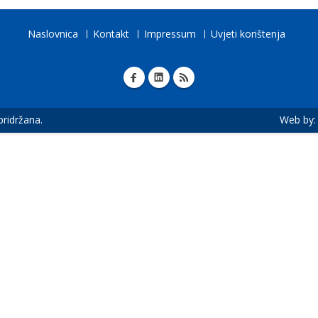
Naslovnica
Kontakt
Impressum
Uvjeti korištenja
 pridržana.
Web by