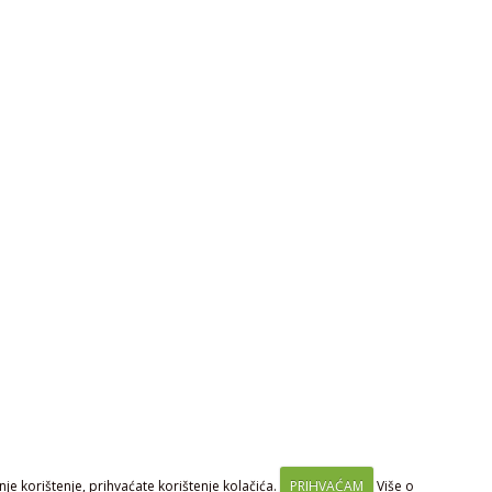
je korištenje, prihvaćate korištenje kolačića.
PRIHVAĆAM
Više o