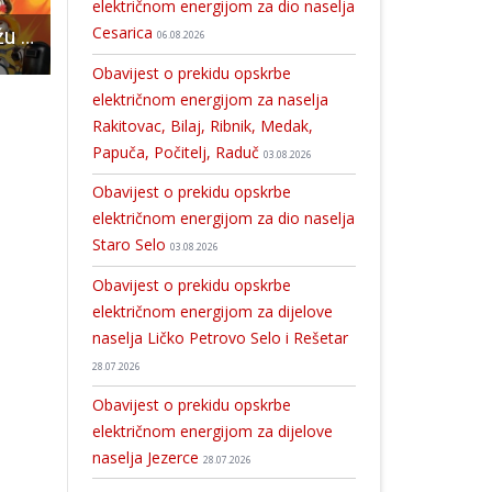
električnom energijom za dio naselja
Cesarica
U kino Korzo stižu “Malci 2”
U Gospiću predstavljen dvoranski hokej, publika podbacila
Mladi gospićki klinci, i cure i dečki, odlični u juniorskoj NBA!!!
06.08.2026
Obavijest o prekidu opskrbe
električnom energijom za naselja
Rakitovac, Bilaj, Ribnik, Medak,
Papuča, Počitelj, Raduč
03.08.2026
Obavijest o prekidu opskrbe
električnom energijom za dio naselja
Staro Selo
03.08.2026
Obavijest o prekidu opskrbe
električnom energijom za dijelove
naselja Ličko Petrovo Selo i Rešetar
28.07.2026
Obavijest o prekidu opskrbe
električnom energijom za dijelove
naselja Jezerce
28.07.2026