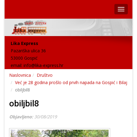
Lika Express
Pazariška ulica 36
53000 Gospić
email:
info@lika-express.hr
Naslovnica
Društvo
Već je 28 godina prošlo od prvih napada na Gospić i Bilaj
obiljbil8
obiljbil8
Objavljeno:
30/08/2019