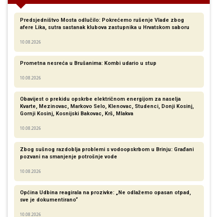
Predsjedništvo Mosta odlučilo: Pokrećemo rušenje Vlade zbog
afere Lika, sutra sastanak klubova zastupnika u Hrvatskom saboru
10.08.2026
Prometna nesreća u Brušanima: Kombi udario u stup
10.08.2026
Obavijest o prekidu opskrbe električnom energijom za naselja
Kvarte, Mezinovac, Markovo Selo, Klenovac, Studenci, Donji Kosinj,
Gornji Kosinj, Kosnijski Bakovac, Krš, Mlakva
10.08.2026
Zbog sušnog razdoblja problemi s vodoopskrbom u Brinju: Građani
pozvani na smanjenje potrošnje vode
10.08.2026
Općina Udbina reagirala na prozivke: „Ne odlažemo opasan otpad,
sve je dokumentirano“
10.08.2026