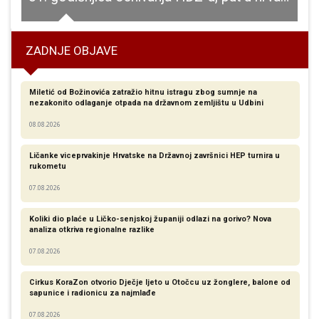
ZADNJE OBJAVE
Miletić od Božinovića zatražio hitnu istragu zbog sumnje na
nezakonito odlaganje otpada na državnom zemljištu u Udbini
08.08.2026
Ličanke viceprvakinje Hrvatske na Državnoj završnici HEP turnira u
rukometu
07.08.2026
Koliki dio plaće u Ličko-senjskoj županiji odlazi na gorivo? Nova
analiza otkriva regionalne razlike​
07.08.2026
Cirkus KoraZon otvorio Dječje ljeto u Otočcu uz žonglere, balone od
sapunice i radionicu za najmlađe
07.08.2026