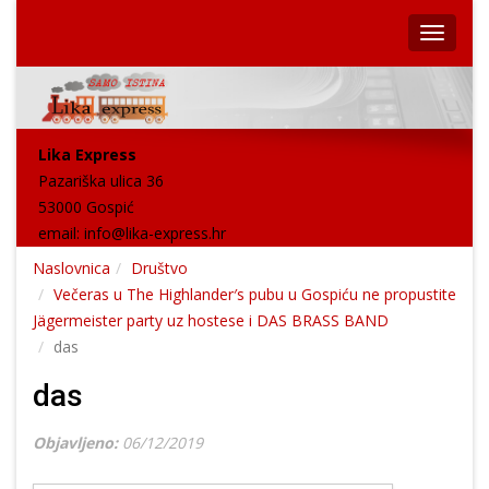
Lika Express
Pazariška ulica 36
53000 Gospić
email:
info@lika-express.hr
Naslovnica
Društvo
Večeras u The Highlander′s pubu u Gospiću ne propustite
Jägermeister party uz hostese i DAS BRASS BAND
das
das
Objavljeno:
06/12/2019