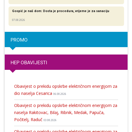
Gospić je naš dom: Dosta je procedura, vrijeme je za sanaciju
07.08.2026
PROMO
HEP OBAVIJESTI
Obavijest o prekidu opskrbe električnom energijom za
dio naselja Cesarica
06.08.2026
Obavijest o prekidu opskrbe električnom energijom za
naselja Rakitovac, Bilaj, Ribnik, Medak, Papuča,
Počitelj, Raduč
03.08.2026
Obavijest o prekidu opskrbe električnom energijom za