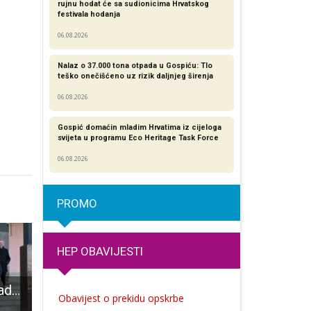
rujnu hodat će sa sudionicima Hrvatskog
festivala hodanja
06.08.2026
Nalaz o 37.000 tona otpada u Gospiću: Tlo
teško onečišćeno uz rizik daljnjeg širenja
06.08.2026
Gospić domaćin mladim Hrvatima iz cijeloga
svijeta u programu Eco Heritage Task Force
06.08.2026
PROMO
HEP OBAVIJESTI
POHVALNO: zgrada gospićkih srednjih škola ide u najveću obnovu nakon obnove poslije Domovinskog rata
LAGUR Tramuntana poziva na informativnu radionicu u Karlobag
578.600 eura za program cjelodnevne škole u Senju i Lovincu
Obavijest o prekidu opskrbe