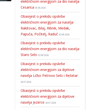
električnom energijom za dio naselja
Cesarica
06.08.2026
Obavijest o prekidu opskrbe
električnom energijom za naselja
Rakitovac, Bilaj, Ribnik, Medak,
Papuča, Počitelj, Raduč
03.08.2026
Obavijest o prekidu opskrbe
električnom energijom za dio naselja
Staro Selo
03.08.2026
Obavijest o prekidu opskrbe
električnom energijom za dijelove
naselja Ličko Petrovo Selo i Rešetar
28.07.2026
Obavijest o prekidu opskrbe
električnom energijom za dijelove
naselja Jezerce
28.07.2026