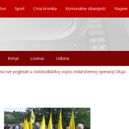
tvo
Sport
Crna kronika
Komunalne obavijesti
Najave
Brinje
Lovinac
Udbina
 na sve poginule u oslobodilačkoj vojno-redarstvenoj operaciji Oluja