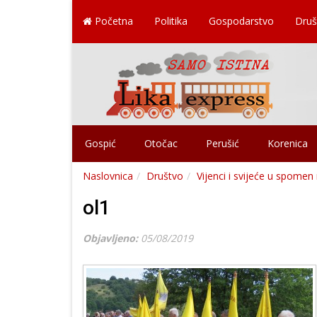
Početna
Politika
Gospodarstvo
Druš
Gospić
Otočac
Perušić
Korenica
Naslovnica
Društvo
Vijenci i svijeće u spomen
ol1
Objavljeno:
05/08/2019