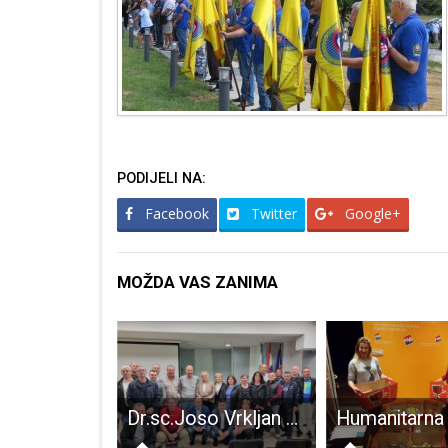
PODIJELI NA:
Facebook
Twitter
Google+
MOŽDA VAS ZANIMA
Bliži se završetak izgradnje zgrade Središnje pismohrane zemljišnih knjiga RH u Gospiću
Dr.sc.Joso Vrkljan bit će predsjednik županijske Obrtničke komore do 2026.godine