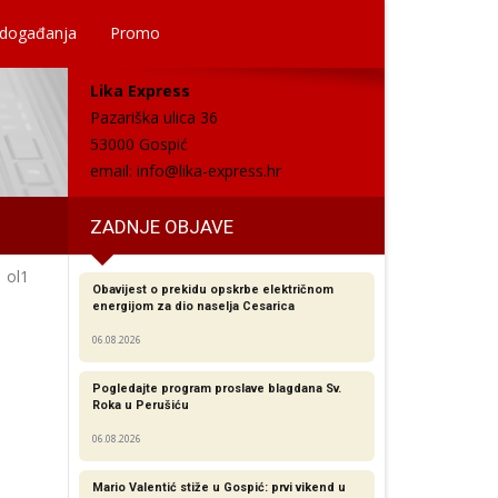
 događanja
Promo
Lika Express
Pazariška ulica 36
53000 Gospić
email:
info@lika-express.hr
ZADNJE OBJAVE
ol1
Obavijest o prekidu opskrbe električnom
energijom za dio naselja Cesarica
06.08.2026
Pogledajte program proslave blagdana Sv.
Roka u Perušiću
06.08.2026
Mario Valentić stiže u Gospić: prvi vikend u