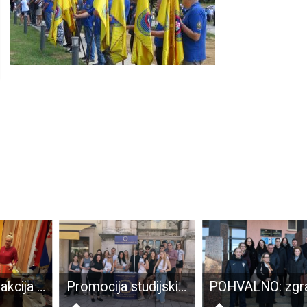
Humanitarna akcija HNS-a u Senju
Promocija studijskih programa Veleučilišta “Nikola Tesla” u Zadru