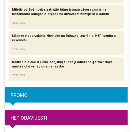
Miletić od Božinovića zatražio hitnu istragu zbog sumnje na
nezakonito odlaganje otpada na državnom zemljištu u Udbini
08.08.2026
Ličanke viceprvakinje Hrvatske na Državnoj završnici HEP turnira u
rukometu
07.08.2026
Koliki dio plaće u Ličko-senjskoj županiji odlazi na gorivo? Nova
analiza otkriva regionalne razlike​
07.08.2026
PROMO
HEP OBAVIJESTI