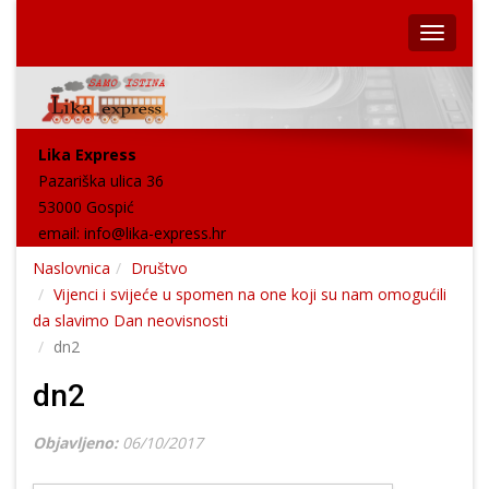
Lika Express
Pazariška ulica 36
53000 Gospić
email:
info@lika-express.hr
Naslovnica
Društvo
Vijenci i svijeće u spomen na one koji su nam omogućili
da slavimo Dan neovisnosti
dn2
dn2
Objavljeno:
06/10/2017