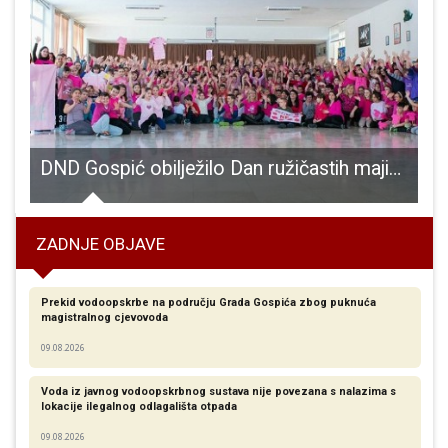
i spasili još jedan život!!!!
DND Gospić obilježilo Dan ružičastih majica
ZADNJE OBJAVE
Prekid vodoopskrbe na području Grada Gospića zbog puknuća
magistralnog cjevovoda
09.08.2026
Voda iz javnog vodoopskrbnog sustava nije povezana s nalazima s
lokacije ilegalnog odlagališta otpada
09.08.2026