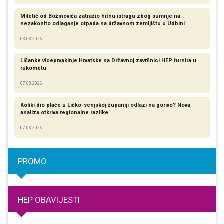
Miletić od Božinovića zatražio hitnu istragu zbog sumnje na
nezakonito odlaganje otpada na državnom zemljištu u Udbini
08.08.2026
Ličanke viceprvakinje Hrvatske na Državnoj završnici HEP turnira u
rukometu
07.08.2026
Koliki dio plaće u Ličko-senjskoj županiji odlazi na gorivo? Nova
analiza otkriva regionalne razlike​
07.08.2026
PROMO
HEP OBAVIJESTI