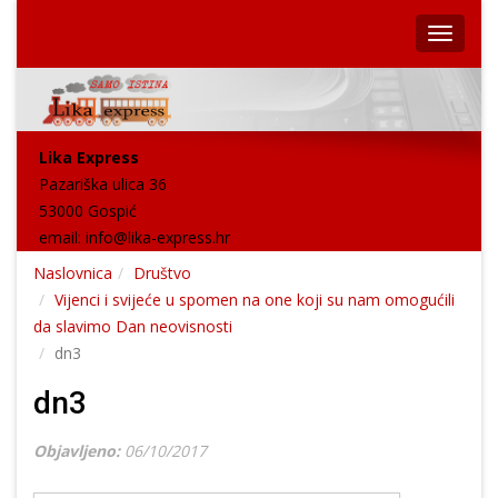
Lika Express
Pazariška ulica 36
53000 Gospić
email:
info@lika-express.hr
Naslovnica
Društvo
Vijenci i svijeće u spomen na one koji su nam omogućili
da slavimo Dan neovisnosti
dn3
dn3
Objavljeno:
06/10/2017