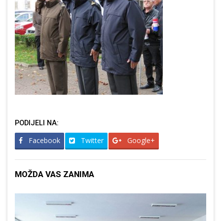
PODIJELI NA:
Facebook
Twitter
Google+
MOŽDA VAS ZANIMA