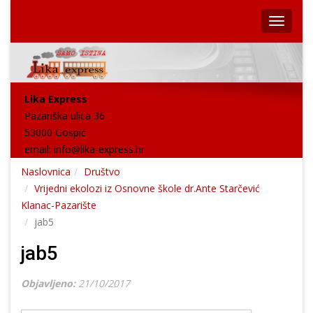
Lika Express
Pazariška ulica 36
53000 Gospić
email:
info@lika-express.hr
Naslovnica
Društvo
Vrijedni ekolozi iz Osnovne škole dr.Ante Starčević
Klanac-Pazarište
jab5
jab5
Objavljeno:
21/10/2017