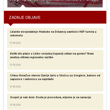
ZADNJE OBJAVE
Ličanke viceprvakinje Hrvatske na Državnoj završnici HEP turnira u
rukometu
07.08.2026
Koliki dio plaće u Ličko-senjskoj županiji odlazi na gorivo? Nova
analiza otkriva regionalne razlike​
07.08.2026
Cirkus KoraZon otvorio Dječje ljeto u Otočcu uz žonglere, balone od
sapunice i radionicu za najmlađe
07.08.2026
Gospić je naš dom: Dosta je procedura, vrijeme je za sanaciju
07.08.2026