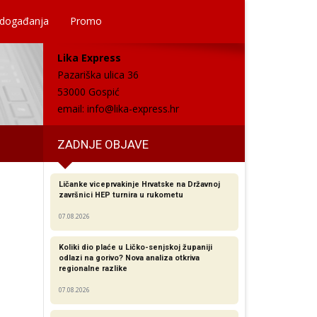
 događanja
Promo
Lika Express
Pazariška ulica 36
53000 Gospić
email:
info@lika-express.hr
ZADNJE OBJAVE
Ličanke viceprvakinje Hrvatske na Državnoj
završnici HEP turnira u rukometu
07.08.2026
Koliki dio plaće u Ličko-senjskoj županiji
odlazi na gorivo? Nova analiza otkriva
regionalne razlike​
07.08.2026