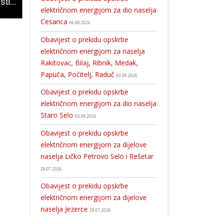
Uslijed Dana žalosti i tragičnog događaja u osnovnoj školi u Zagrebu, u subotu na Adventu u Gospiću neće se održati nastup grupe Džentlmeni
Arheološki radovi na “Turskoj kuli” u Perušiću
Dječji odjel Opće bolnice Gospić- Odjel prijatelj djeteta!!!
električnom energijom za dio naselja
Cesarica
06.08.2026
Obavijest o prekidu opskrbe
električnom energijom za naselja
Rakitovac, Bilaj, Ribnik, Medak,
Papuča, Počitelj, Raduč
03.08.2026
Obavijest o prekidu opskrbe
električnom energijom za dio naselja
Staro Selo
03.08.2026
Obavijest o prekidu opskrbe
električnom energijom za dijelove
naselja Ličko Petrovo Selo i Rešetar
28.07.2026
Obavijest o prekidu opskrbe
električnom energijom za dijelove
naselja Jezerce
28.07.2026