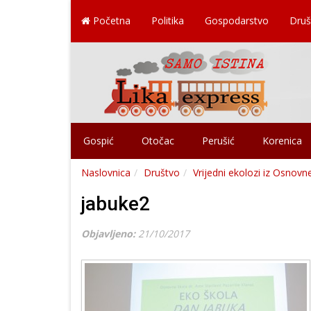
Početna
Politika
Gospodarstvo
Druš
Gospić
Otočac
Perušić
Korenica
Naslovnica
Društvo
Vrijedni ekolozi iz Osnovn
jabuke2
Objavljeno:
21/10/2017