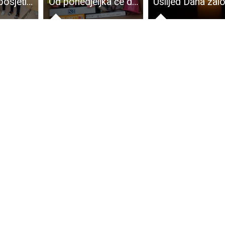
Župan Petry posjetio dječji odjel Opće bolnice Gospić i darovao igračke i slatkiše
Od ponedjeljka će dječji vrtići u Gospiću i Ličkom Osiku biti bogatiji za puno igračaka, opreme i edukativnog materijala!!!