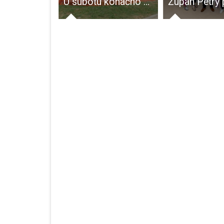
TUŽNO: odlični trio Jongen u Gospiću nastupio pred TRI gledateljice
U subotu konačno otkrivanje spomenika Kurelcu i dvama Starčevićima u Gospiću