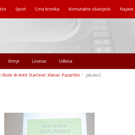
tvo
Sport
Crna kronika
Komunalne obavijesti
Najave
Brinje
Lovinac
Udbina
e škole dr.Ante Starčević Klanac-Pazarište
jabuke2