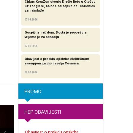
Cirkus KoraZon otvorio Dječje ljeto u Otočcu
uz žonglere, balone od sapunice i radionicu
za najmlađe
07.08.2026
Gospić je naš dom: Dosta je procedura,
vrijeme je za sanaciju
07.08.2026
Obavijest o prekidu opskrbe električnom
energijom za dio naselja Cesarica
06.08.2026
PROMO
HEP OBAVIJESTI
Obavijest o prekidu opskrbe