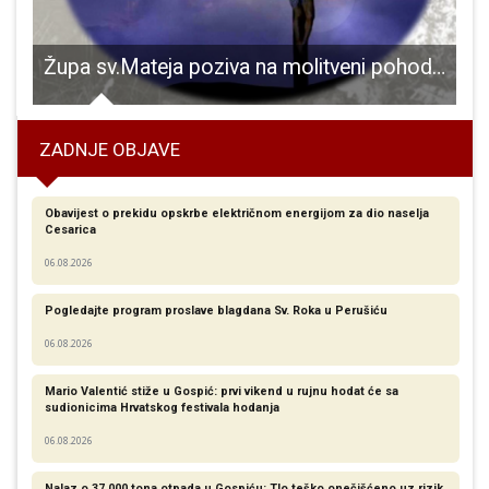
propustite Strauss novogodišnji koncert – kraljevstvo valcera u izvedbi nagrađivanih ukrajinskih umjetnika!
Župa sv.Mateja poziva na molitveni pohod do jame Golubnjače na Ljubovu
ZADNJE OBJAVE
Obavijest o prekidu opskrbe električnom energijom za dio naselja
Cesarica
06.08.2026
Pogledajte program proslave blagdana Sv. Roka u Perušiću
06.08.2026
Mario Valentić stiže u Gospić: prvi vikend u rujnu hodat će sa
sudionicima Hrvatskog festivala hodanja
06.08.2026
Nalaz o 37.000 tona otpada u Gospiću: Tlo teško onečišćeno uz rizik