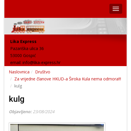
Lika Express
Pazariška ulica 36
53000 Gospić
email:
info@lika-express.hr
Naslovnica
Društvo
Za vrijedne članove HKUD-a Široka Kula nema odmora!!!
kulg
kulg
Objavljeno:
23/08/2024