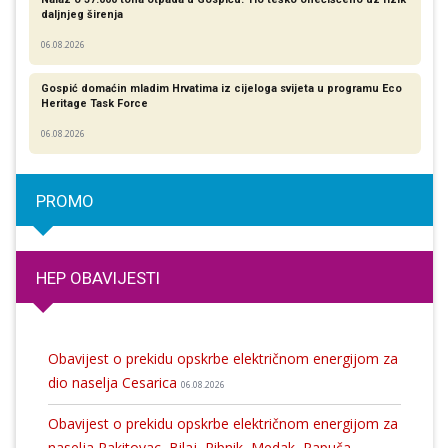
daljnjeg širenja
06.08.2026
Gospić domaćin mladim Hrvatima iz cijeloga svijeta u programu Eco
Heritage Task Force
06.08.2026
PROMO
HEP OBAVIJESTI
Obavijest o prekidu opskrbe električnom energijom za
dio naselja Cesarica
06.08.2026
Obavijest o prekidu opskrbe električnom energijom za
naselja Rakitovac, Bilaj, Ribnik, Medak, Papuča,