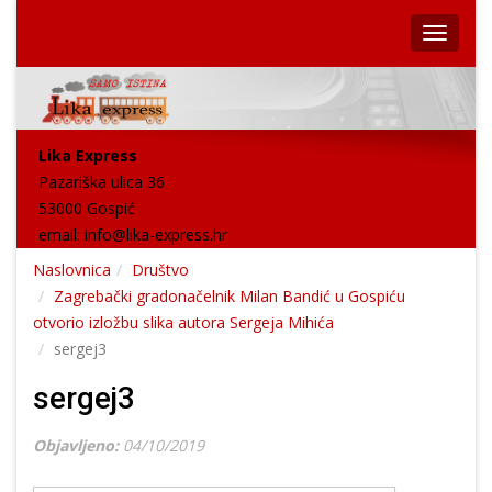
Lika Express
Pazariška ulica 36
53000 Gospić
email:
info@lika-express.hr
Naslovnica
Društvo
Zagrebački gradonačelnik Milan Bandić u Gospiću
otvorio izložbu slika autora Sergeja Mihića
sergej3
sergej3
Objavljeno:
04/10/2019