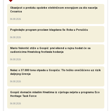
Obavijest o prekidu opskrbe električnom energijom za dio naselja
Cesarica
06.08.2026
Pogledajte program proslave blagdana Sv. Roka u Perušiću
06.08.2026
Mario Valentić stiže u Gospić: prvi vikend u rujnu hodat će sa
sudionicima Hrvatskog festivala hodanja
06.08.2026
Nalaz o 37.000 tona otpada u Gospiću: Tlo teško onečišćeno uz rizik
daljnjeg širenja
06.08.2026
Gospić domaćin mladim Hrvatima iz cijeloga svijeta u programu Eco
Heritage Task Force
06.08.2026