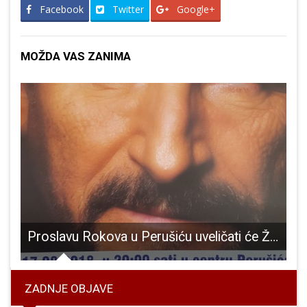
Facebook
Twitter
Google+
MOŽDA VAS ZANIMA
 prvu manifestaciju pod nazivom Uskrs u Otočcu.
Proslavu Rokova u Perušiću uveličati će Željko Bebek!!!
ZADNJE OBJAVE