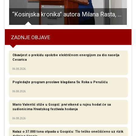
paragliderom) „Basača – Karlobag 2019.“.
“Kosinjska kronika” autora Milana Rasta, knjiga koja govori o predivnom i bogatom kosinjskom kraju
ZADNJE OBJAVE
Obavijest o prekidu opskrbe električnom energijom za dio naselja
Cesarica
06.08.2026
Pogledajte program proslave blagdana Sv. Roka u Perušiću
06.08.2026
Mario Valentić stiže u Gospić: prvi vikend u rujnu hodat će sa
sudionicima Hrvatskog festivala hodanja
06.08.2026
Nalaz o 37.000 tona otpada u Gospiću: Tlo teško onečišćeno uz rizik