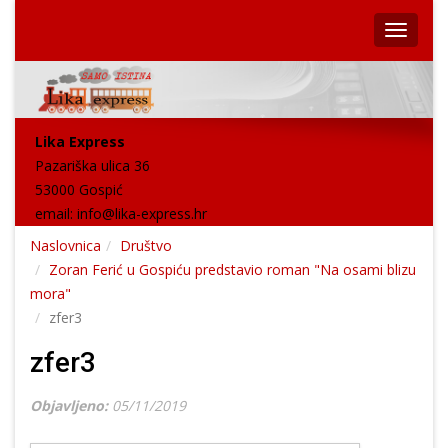
Lika Express
Pazariška ulica 36
53000 Gospić
email:
info@lika-express.hr
Naslovnica
Društvo
Zoran Ferić u Gospiću predstavio roman "Na osami blizu
mora"
zfer3
zfer3
Objavljeno:
05/11/2019