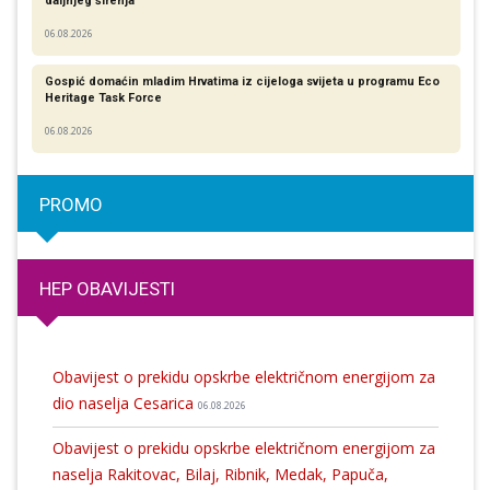
daljnjeg širenja
06.08.2026
Gospić domaćin mladim Hrvatima iz cijeloga svijeta u programu Eco
Heritage Task Force
06.08.2026
PROMO
HEP OBAVIJESTI
Obavijest o prekidu opskrbe električnom energijom za
dio naselja Cesarica
06.08.2026
Obavijest o prekidu opskrbe električnom energijom za
naselja Rakitovac, Bilaj, Ribnik, Medak, Papuča,