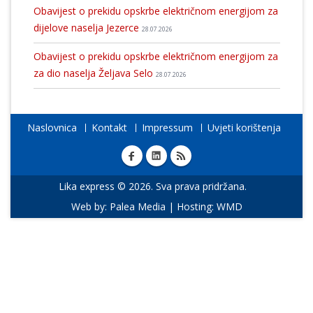
Obavijest o prekidu opskrbe električnom energijom za
dijelove naselja Jezerce
28.07.2026
Obavijest o prekidu opskrbe električnom energijom za
za dio naselja Željava Selo
28.07.2026
Naslovnica
Kontakt
Impressum
Uvjeti korištenja
Lika express © 2026. Sva prava pridržana.
Web by:
Palea Media
| Hosting:
WMD