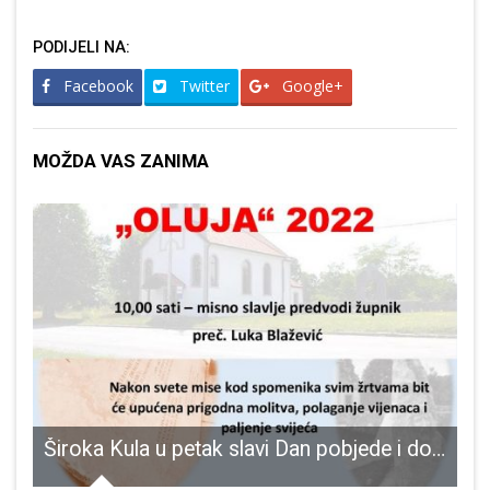
PODIJELI NA:
Facebook
Twitter
Google+
MOŽDA VAS ZANIMA
bez pitke vode
Široka Kula u petak slavi Dan pobjede i domovinske zahvalnosti