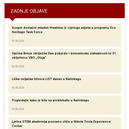
ZADNJE OBJAVE
Gospić domaćin mladim Hrvatima iz cijeloga svijeta u programu Eco
Heritage Task Force
06.08.2026
Općina Brinje obilježila Dan pobjede i domovinske zahvalnosti te 31.
obljetnicu VRO „Oluja“
06.08.2026
Lička seljačka tržnica LiST danas u Karlobagu
06.08.2026
Pogledajte kako je bilo na pickleballu u Karlobagu
05.08.2026
Ljetna STEM akademija ponovno stiže u Nikola Tesla Experience
Centar