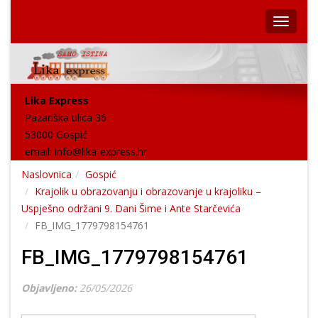
Lika Express
Pazariška ulica 36
53000 Gospić
email:
info@lika-express.hr
Naslovnica
Gospić
Krajolik u obrazovanju i obrazovanje u krajoliku –
Uspješno održani 9. Dani Šime i Ante Starčevića
FB_IMG_1779798154761
FB_IMG_1779798154761
Objavljeno:
26/05/2026