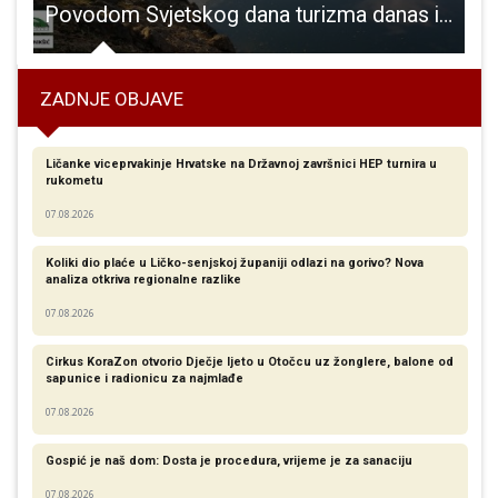
bog ljetošnje suše!!!
Povodom Svjetskog dana turizma danas i sutra na Grabovači izložba fotografija “Uhvati trenutak Perušića”!
ZADNJE OBJAVE
Ličanke viceprvakinje Hrvatske na Državnoj završnici HEP turnira u
rukometu
07.08.2026
Koliki dio plaće u Ličko-senjskoj županiji odlazi na gorivo? Nova
analiza otkriva regionalne razlike​
07.08.2026
Cirkus KoraZon otvorio Dječje ljeto u Otočcu uz žonglere, balone od
sapunice i radionicu za najmlađe
07.08.2026
Gospić je naš dom: Dosta je procedura, vrijeme je za sanaciju
07.08.2026