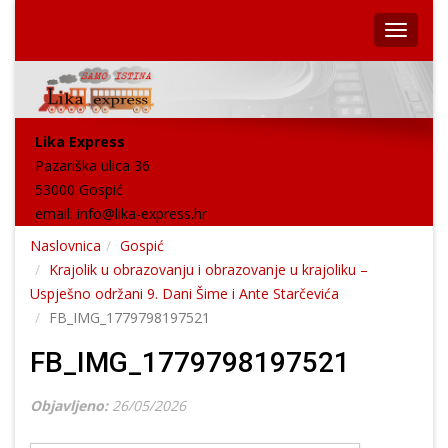
Lika Express
Pazariška ulica 36
53000 Gospić
email:
info@lika-express.hr
Naslovnica
Gospić
Krajolik u obrazovanju i obrazovanje u krajoliku –
Uspješno održani 9. Dani Šime i Ante Starčevića
FB_IMG_1779798197521
FB_IMG_1779798197521
Objavljeno:
26/05/2026