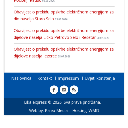
Počitelj, Raduč
03.08.2026
Obavijest o prekidu opskrbe električnom energijom za
dio naselja Staro Selo
03.08.2026
Obavijest o prekidu opskrbe električnom energijom za
dijelove naselja Ličko Petrovo Selo i Rešetar
28.07.2026
Obavijest o prekidu opskrbe električnom energijom za
dijelove naselja Jezerce
28.07.2026
Naslovnica
Kontakt
Impressum
Uvjeti korištenja
Lika express © 2026. Sva prava pridržana.
Web by:
Palea Media
| Hosting:
WMD