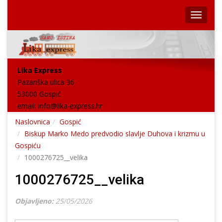
Lika Express
Pazariška ulica 36
53000 Gospić
email:
info@lika-express.hr
Naslovnica
Gospić
Biskup Marko Medo predvodio slavlje Duhova i krizmu u
Gospiću
1000276725__velika
1000276725__velika
Objavljeno:
25/05/2026