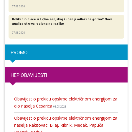
07.08.2026
Koliki dio plaće u Ličko-senjskoj županiji odlazi na gorivo? Nova
analiza otkriva regionalne razlike​
07.08.2026
PROMO
HEP OBAVIJESTI
Obavijest o prekidu opskrbe električnom energijom za
dio naselja Cesarica
06.08.2026
Obavijest o prekidu opskrbe električnom energijom za
naselja Rakitovac, Bilaj, Ribnik, Medak, Papuča,