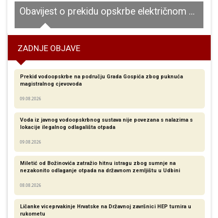
og parka Grabovača
Obavijest o prekidu opskrbe električnom energijom za dio naselja Melnice i Vratnik
ZADNJE OBJAVE
Prekid vodoopskrbe na području Grada Gospića zbog puknuća
magistralnog cjevovoda
09.08.2026
Voda iz javnog vodoopskrbnog sustava nije povezana s nalazima s
lokacije ilegalnog odlagališta otpada
09.08.2026
Miletić od Božinovića zatražio hitnu istragu zbog sumnje na
nezakonito odlaganje otpada na državnom zemljištu u Udbini
08.08.2026
Ličanke viceprvakinje Hrvatske na Državnoj završnici HEP turnira u
rukometu