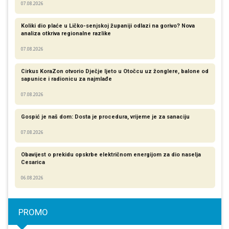
07.08.2026
Koliki dio plaće u Ličko-senjskoj županiji odlazi na gorivo? Nova
analiza otkriva regionalne razlike​
07.08.2026
Cirkus KoraZon otvorio Dječje ljeto u Otočcu uz žonglere, balone od
sapunice i radionicu za najmlađe
07.08.2026
Gospić je naš dom: Dosta je procedura, vrijeme je za sanaciju
07.08.2026
Obavijest o prekidu opskrbe električnom energijom za dio naselja
Cesarica
06.08.2026
PROMO