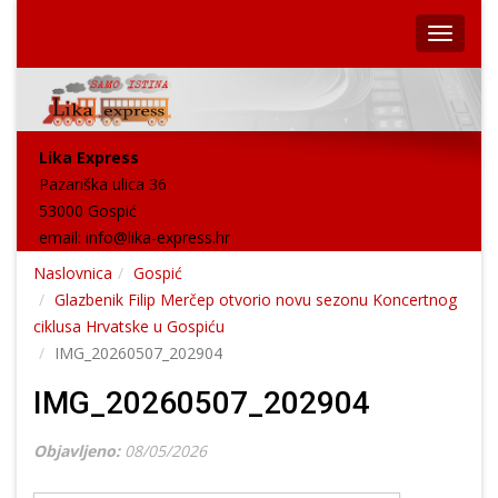
Lika Express
Pazariška ulica 36
53000 Gospić
email:
info@lika-express.hr
Naslovnica
Gospić
Glazbenik Filip Merčep otvorio novu sezonu Koncertnog
ciklusa Hrvatske u Gospiću
IMG_20260507_202904
IMG_20260507_202904
Objavljeno:
08/05/2026