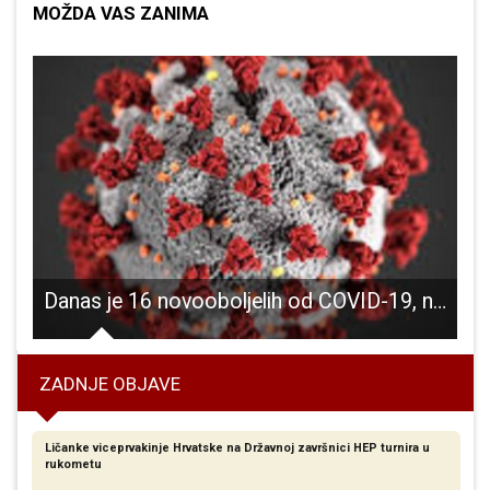
MOŽDA VAS ZANIMA
elja Stajnica
Danas je 16 novooboljelih od COVID-19, najviše u Gospiću
ZADNJE OBJAVE
Ličanke viceprvakinje Hrvatske na Državnoj završnici HEP turnira u
rukometu