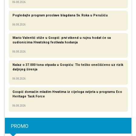
06.08.2026
Pogledajte program proslave blagdana Sv. Roka u Perušiću
06.08.2026
Mario Valentić stiže u Gospić: prvi vikend u rujnu hodat će sa
sudionicima Hrvatskog festivala hodanja
06.08.2026
Nalaz o 37.000 tona otpada u Gospiću: Tlo teško onečišćeno uz rizik
daljnjeg širenja
06.08.2026
Gospić domaćin mladim Hrvatima iz cijeloga svijeta u programu Eco
Heritage Task Force
06.08.2026
PROMO