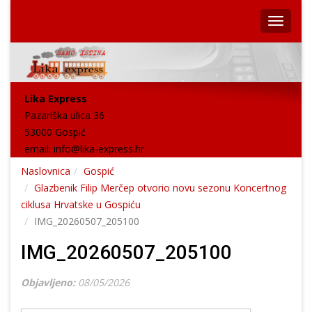
Lika Express
Pazariška ulica 36
53000 Gospić
email:
info@lika-express.hr
Naslovnica
Gospić
Glazbenik Filip Merčep otvorio novu sezonu Koncertnog
ciklusa Hrvatske u Gospiću
IMG_20260507_205100
IMG_20260507_205100
Objavljeno:
08/05/2026