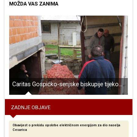
MOŽDA VAS ZANIMA
ze ličko-bojište i odaju počast svim poginulim hrvatskim braniteljima
Caritas Gospićko-senjske biskupije tijekom cijele godine ljubi i pomaže one koji nemaju
ZADNJE OBJAVE
Obavijest o prekidu opskrbe električnom energijom za dio naselja
Cesarica