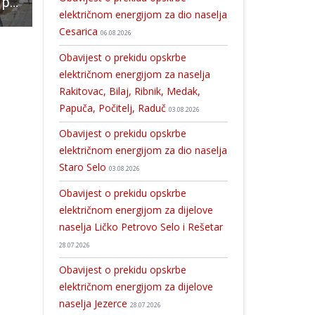
Jozefina Šarić – putoholičarka u krizi dvadesetih godina
“Ukras” na najljepšem gradskom trgu
Danas u KIC-u edukacija o HPV-u
električnom energijom za dio naselja
Cesarica
06.08.2026
Obavijest o prekidu opskrbe
električnom energijom za naselja
Rakitovac, Bilaj, Ribnik, Medak,
Papuča, Počitelj, Raduč
03.08.2026
Obavijest o prekidu opskrbe
električnom energijom za dio naselja
Staro Selo
03.08.2026
Obavijest o prekidu opskrbe
električnom energijom za dijelove
naselja Ličko Petrovo Selo i Rešetar
28.07.2026
Obavijest o prekidu opskrbe
električnom energijom za dijelove
naselja Jezerce
28.07.2026