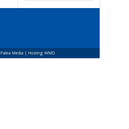
:
Palea Media
| Hosting:
WMD