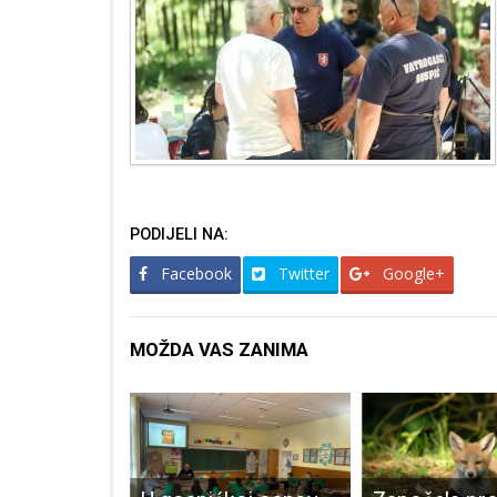
PODIJELI NA:
Facebook
Twitter
Google+
MOŽDA VAS ZANIMA