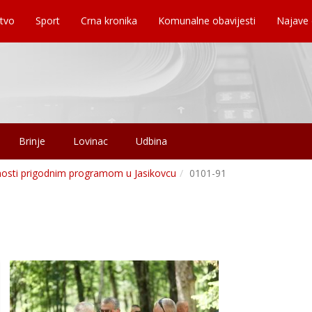
tvo
Sport
Crna kronika
Komunalne obavijesti
Najave
Brinje
Lovinac
Udbina
nosti prigodnim programom u Jasikovcu
0101-91