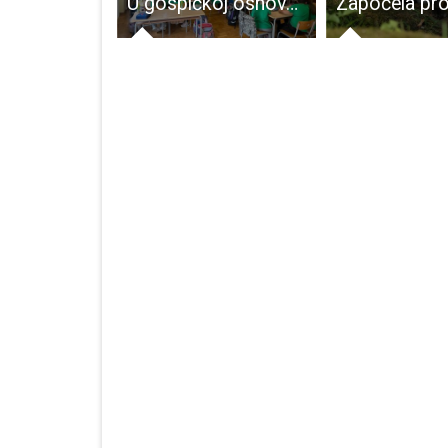
Marakana gori, uspješno održano osmo kvartovsko druženje ekipe s Marakane
U gospićkoj osnovnoj školi održan edukativni kviz povodom Dana planete Zemlje