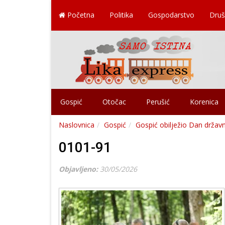
Početna
Politika
Gospodarstvo
Druš
Gospić
Otočac
Perušić
Korenica
Naslovnica
Gospić
Gospić obilježio Dan držav
0101-91
Objavljeno:
30/05/2026