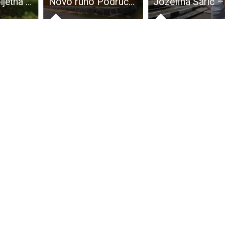
Započela proljetna oralna vakcinacija lisica
Novo ruho Područne škole Lički Novi