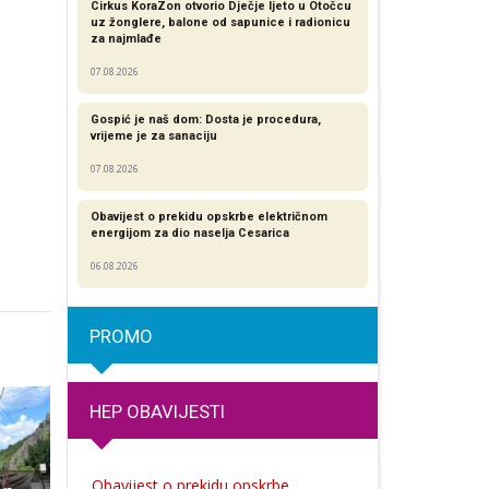
Cirkus KoraZon otvorio Dječje ljeto u Otočcu
uz žonglere, balone od sapunice i radionicu
za najmlađe
07.08.2026
Gospić je naš dom: Dosta je procedura,
vrijeme je za sanaciju
07.08.2026
Obavijest o prekidu opskrbe električnom
energijom za dio naselja Cesarica
06.08.2026
PROMO
HEP OBAVIJESTI
Obavijest o prekidu opskrbe