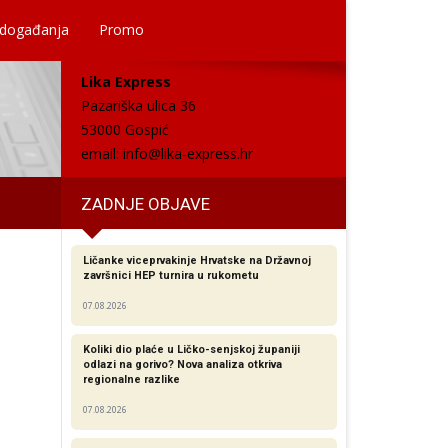
 događanja
Promo
Lika Express
Pazariška ulica 36
53000 Gospić
email:
info@lika-express.hr
ZADNJE OBJAVE
Ličanke viceprvakinje Hrvatske na Državnoj
završnici HEP turnira u rukometu
07.08.2026
Koliki dio plaće u Ličko-senjskoj županiji
odlazi na gorivo? Nova analiza otkriva
regionalne razlike​
07.08.2026