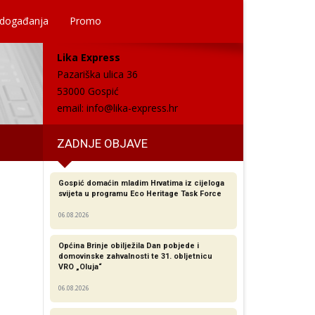
 događanja
Promo
Lika Express
Pazariška ulica 36
53000 Gospić
email:
info@lika-express.hr
ZADNJE OBJAVE
Gospić domaćin mladim Hrvatima iz cijeloga
svijeta u programu Eco Heritage Task Force
06.08.2026
Općina Brinje obilježila Dan pobjede i
domovinske zahvalnosti te 31. obljetnicu
VRO „Oluja“
06.08.2026