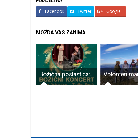
PODIJELI NA:
Facebook
Twitter
Google+
MOŽDA VAS ZANIMA
BRAVO: rukometaši Gospića nastavili pozitivnu seriju
Božićna poslastica: koncert Ivane Rukavina i Tvrtka Sarića