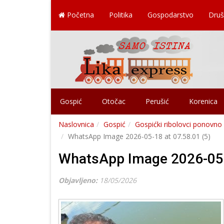
Početna
Politika
Gospodarstvo
Druš
Gospić
Otočac
Perušić
Korenica
Naslovnica
Gospić
Gospićki ribolovci ponovno 
WhatsApp Image 2026-05-18 at 07.58.01 (5)
WhatsApp Image 2026-05-1
Objavljeno:
18/05/2026