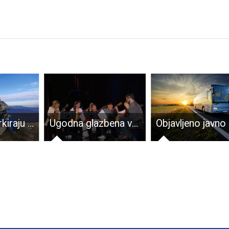
Volonteri markiraju velebitske planinarske staze
Ugodna glazbena večer u Gospiću