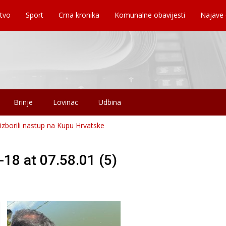
tvo
Sport
Crna kronika
Komunalne obavijesti
Najave
Brinje
Lovinac
Udbina
izborili nastup na Kupu Hrvatske
8 at 07.58.01 (5)