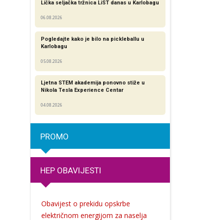
Lička seljačka tržnica LiST danas u Karlobagu
06.08.2026
Pogledajte kako je bilo na pickleballu u
Karlobagu
05.08.2026
Ljetna STEM akademija ponovno stiže u
Nikola Tesla Experience Centar
04.08.2026
PROMO
HEP OBAVIJESTI
Obavijest o prekidu opskrbe
električnom energijom za naselja