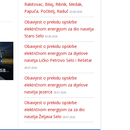
Rakitovac, Bilaj, Ribnik, Medak,
Papuča, Počitelj, Raduč
03.08.2026
Obavijest o prekidu opskrbe
električnom energijom za dio naselja
Staro Selo
03.08.2026
Obavijest o prekidu opskrbe
električnom energijom za dijelove
naselja Ličko Petrovo Selo i Rešetar
28.07.2026
Objavljeno javno savjetovanje sa zainteresiranom javnošću o prijedlogu mreže linija za obavljanje županijskog linijskog prijevoza putnika u cestovnom prometu na području Ličko-senjske županije
ODLIČNA VIJEST: Grad Gospić započeo s izgradnjom Dječjeg igrališta u Pazariškoj ulici
Božo Starčević: “spreman sam
Obavijest o prekidu opskrbe
električnom energijom za dijelove
naselja Jezerce
28.07.2026
Obavijest o prekidu opskrbe
električnom energijom za za dio
naselja Željava Selo
28.07.2026